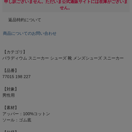
もっと見る
申し訳ございません。ただいま公式通販サイトには在庫がございま
せん。
返品特約について
インフィット INFIT
商品についてのお問い合わせ
サックス SAXX
【カテゴリ】
パラディウム スニーカー シューズ 靴 メンズシューズ スニーカー
オン On
【品番】
77015 198 227
【対象】
スポーツマリオTOP
男性用
ベースボールマリオ（野球商品）
【素材】
アッパー：100%コットン
ソール：ゴム底
お気に入り