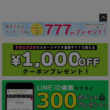
ペー
ジト
ップ
へ