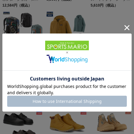
PATAGONIA MS
12,584円（税込）
ル・デイリー・シャツ
5,610円（税込）
TERREBONNE
Patagonia Sleeveless
JOGGERS
Capilene Cool Daily
Shirt
パタゴニア レフュジオ・
パタゴニア フーディニ・
デイパック 26L
ジャケット PATAGONIA
PATAGONIA REFUGIO
15,950円（税込）
MS HOUDINI JKT
13,558円（税込）
DAY PACK 47914
同じカテゴリのおすすめ商品