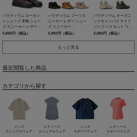
パラディウム ローカッ
パラディウム ブーツス
パラディウム オーガニ
トシューズ 革靴 シュー
ニーカー レザー シュー
ックキャンバス サイド
ズ スニーカー レザーシ
ズ スニーカー
ジップ ハイカット ワー
ューズ PALLADIUM
PALLADIUM PAMPA
クブーツ シューズ スニ
5,980円（税込）
5,980円（税込）
5,980円（税込）
PALLATROOPER OX
LITE+ WP+ LTH ZIP
ーカー PALLADIUM
LTH WP+ 78726 アウト
79027 アウトレット セ
PAMPA DETROIT ZIP
もっと見る
レット セール
ール
79500 209 210 325 アウ
トレット セール
最近閲覧した商品
カテゴリから探す
メンズ
レディース
メンズ
レディース
カジュアルウェア
カジュアルウェア
スポーツウェア
スポーツウェア