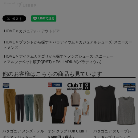
Powered by
HOME
カジュアル・アウトドア
HOME
ブランドから探す
パラディウム
カジュアルシューズ･スニーカー
メンズ
HOME
アイテムカテゴリから探す
メンズシューズ･スニーカー
アルファベット順(PQRST)
PALLADIUM(パラディウム)
他のお客様はこちらの商品も見ています
パタゴニア メンズ・テル
オン クラブT On Club T
パタゴニア スリーブレ
ボンヌ・ジョガーズ
6,600円（税込）
ス・キャプリーン・クー