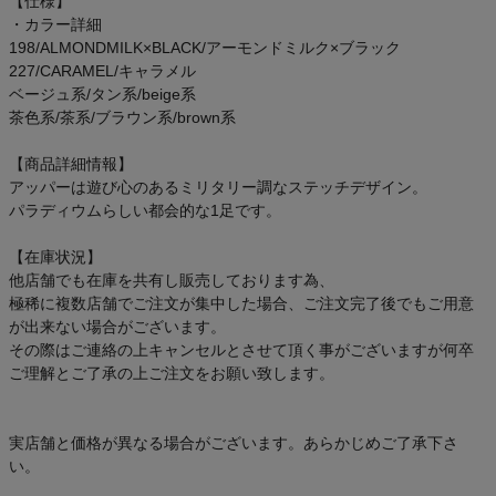
【仕様】
ご利用ガイド
・カラー詳細
198/ALMONDMILK×BLACK/アーモンドミルク×ブラック
227/CARAMEL/キャラメル
クーポン一覧
ベージュ系/タン系/beige系
茶色系/茶系/ブラウン系/brown系
商品レビュー
【商品詳細情報】
アッパーは遊び心のあるミリタリー調なステッチデザイン。
プロテイン・サプリメントまとめ買い
パラディウムらしい都会的な1足です。
アウトレットセール
【在庫状況】
他店舗でも在庫を共有し販売しております為、
スタッフコーディネート
極稀に複数店舗でご注文が集中した場合、ご注文完了後でもご用意
が出来ない場合がございます。
その際はご連絡の上キャンセルとさせて頂く事がございますが何卒
スタッフブログ
ご理解とご了承の上ご注文をお願い致します。
実店舗と価格が異なる場合がございます。あらかじめご了承下さ
い。