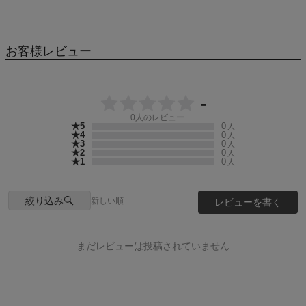
お客様レビュー
-
0
人のレビュー
★5
0
人
★4
0
人
★3
0
人
★2
0
人
★1
0
人
絞り込み
新しい順
レビューを書く
まだレビューは投稿されていません