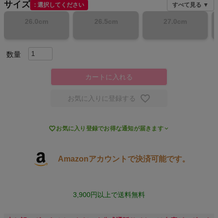
サイズ
選択してください
すべて見る ▼
スポーツシューズ
26.0cm
26.5cm
27.0cm
もっと見る
カートに入れる
ヨガ
お気に入りに登録する
キャンプ・フェス

お気に入り登録でお得な通知が届きます
旅行
Amazonアカウントで決済可能です。
通学
ビジネス
3,900円以上で送料無料