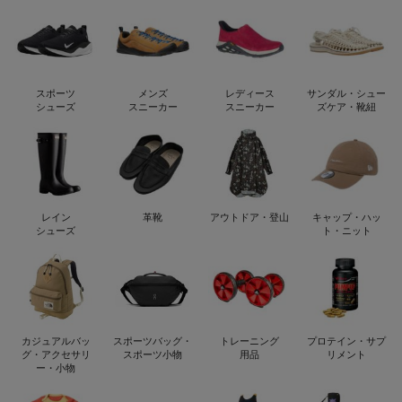
スポーツ
メンズ
レディース
サンダル・シュー
シューズ
スニーカー
スニーカー
ズケア・靴紐
レイン
革靴
アウトドア・登山
キャップ・ハッ
シューズ
ト・ニット
カジュアルバッ
スポーツバッグ・
トレーニング
プロテイン・サプ
グ・アクセサリ
スポーツ小物
用品
リメント
ー・小物