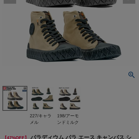
検索
商品が見つからない方はこちら
最近閲覧した商品
パラディウム
パラ エース
キャンバス シ
¥
6,981
ューズ スニ
(税込)
ーカー ハイ
カット PALLA
DIUM PALLA
ACE CANVA
On
227/キャラ
198/アーモ
S MID 7701
メル
ンドミルク
5 198 227
アウトレット
THE NORTH FACE
セール
パラディウム パラ エース キャンバス シ
【47%OFF】