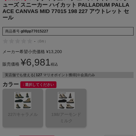
ューズ スニーカー ハイカット PALLADIUM PALLA
NIKE
ACE CANVAS MID 77015 198 227 アウトレット セ
ール
CHUMS
商品番号
g08pp77015227
HOKA
-
（
0
）
件
メーカー希望小売価格
¥
13,200
もっと見る
¥
6,981
販売価格
税込
実店舗でも使える[
127
マリオポイント獲得]※会員のみ
カラー
メンズカジュアルウェア
選択してください
レディースカジュアルウェア
227/キャラメル
198/アーモンド
メンズスポーツウェア
ミルク
レディーススポーツウェア