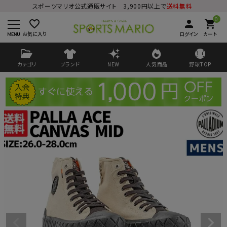
スポーツマリオ公式通販サイト 3,900円以上で
送料無料
0
favorite_border
person
shopping_cart
お気に入り
ログイン
カート
カテゴリ
ブランド
NEW
人気商品
野球TOP
ログイン
会員登録
ようこそ ゲスト 様