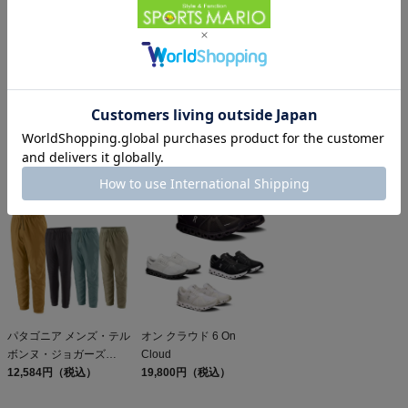
パタゴニア スリーブレ
オン クラブT On Club T
パタゴニア レフュジオ・
ス・キャプリーン・クー
6,600円（税込）
デイパック 26L
ル・デイリー・シャツ
5,610円（税込）
PATAGONIA REFUGIO
15,950円（税込）
Patagonia Sleeveless
DAY PACK 47914
Capilene Cool Daily
Shirt
パタゴニア メンズ・テル
オン クラウド 6 On
ボンヌ・ジョガーズ
Cloud
PATAGONIA MS
12,584円（税込）
19,800円（税込）
TERREBONNE