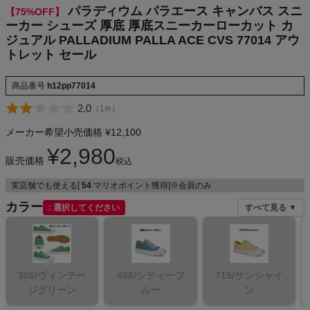
パラディウム パラエース キャンバス スニ
【75%OFF】
ーカー シューズ 厚底 厚底スニーカーローカット カ
ジュアル PALLADIUM PALLA ACE CVS 77014 アウ
メンズカジュアルウェア
トレット セール
商品番号
h12pp77014
レディースカジュアルウェア
2.0
（
1
）
件
メンズスポーツウェア
メーカー希望小売価格
¥
12,100
¥
2,980
レディーススポーツウェア
販売価格
税込
実店舗でも使える[
54
マリオポイント獲得]※会員のみ
スポーツシューズ
カラー
選択してください
すべて見る ▼
もっと見る
305/ヴィンテー
498/シティーブ
715/サンシャイ
ジグリーン
ルー
ン
ヨガ