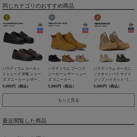
JOGGERS
同じカテゴリのおすすめ商品
パラディウム ローカッ
パラディウム ブーツス
パラディウム オーガニ
トシューズ 革靴 シュー
ニーカー レザー シュー
ックキャンバス サイド
ズ スニーカー レザーシ
ズ スニーカー
ジップ ハイカット ワー
ューズ PALLADIUM
PALLADIUM PAMPA
クブーツ シューズ スニ
5,980円（税込）
5,980円（税込）
5,980円（税込）
PALLATROOPER OX
LITE+ WP+ LTH ZIP
ーカー PALLADIUM
LTH WP+ 78726 アウト
79027 アウトレット セ
PAMPA DETROIT ZIP
もっと見る
レット セール
ール
79500 209 210 325 アウ
トレット セール
最近閲覧した商品