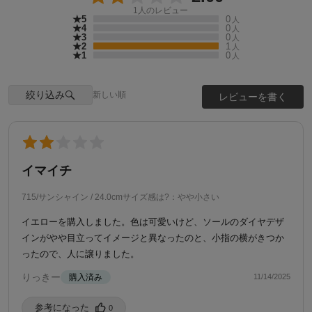
1
人のレビュー
★5
0
人
★4
0
人
★3
0
人
★2
1
人
★1
0
人
絞り込み
新しい順
レビューを書く
イマイチ
715/サンシャイン / 24.0cm
サイズ感は?：やや小さい
イエローを購入しました。色は可愛いけど、ソールのダイヤデザ
インがやや目立ってイメージと異なったのと、小指の横がきつか
ったので、人に譲りました。
りっきー
購入済み
11/14/2025
参考になった️
0