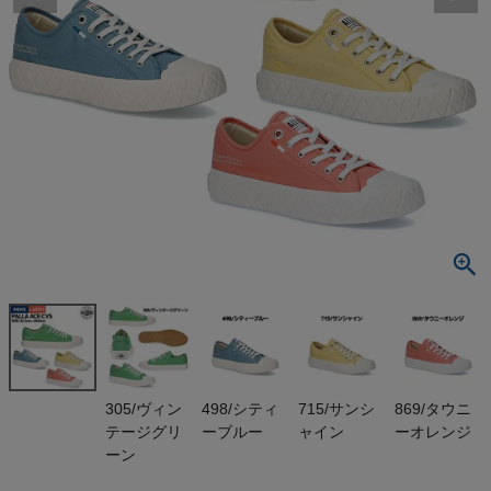
検索
商品が見つからない方はこちら
On
THE NORTH FACE
NIKE
CHUMS
HOKA
305/ヴィン
498/シティ
715/サンシ
869/タウニ
テージグリ
ーブルー
ャイン
ーオレンジ
ーン
もっと見る