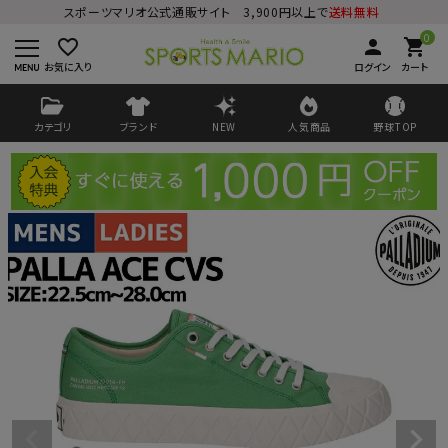
スポーツマリオ公式通販サイト 3,900円以上で
送料無料
0
favorite_border
person
shopping_cart
お気に入り
ログイン
カート
カテゴリ
ブランド
NEW
人気商品
野球TOP
ログイン
会員登録
ようこそ ゲスト 様