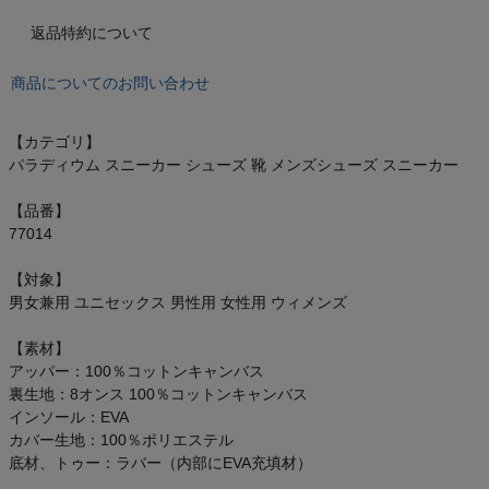
オン On
返品特約について
商品についてのお問い合わせ
スポーツマリオTOP
【カテゴリ】
パラディウム スニーカー シューズ 靴 メンズシューズ スニーカー
ベースボールマリオ（野球商品）
【品番】
お気に入り
77014
【対象】
ご利用ガイド
男女兼用 ユニセックス 男性用 女性用 ウィメンズ
クーポン一覧
【素材】
アッパー：100％コットンキャンバス
裏生地：8オンス 100％コットンキャンバス
商品レビュー
インソール：EVA
カバー生地：100％ポリエステル
プロテイン・サプリメントまとめ買い
底材、トゥー：ラバー（内部にEVA充填材）