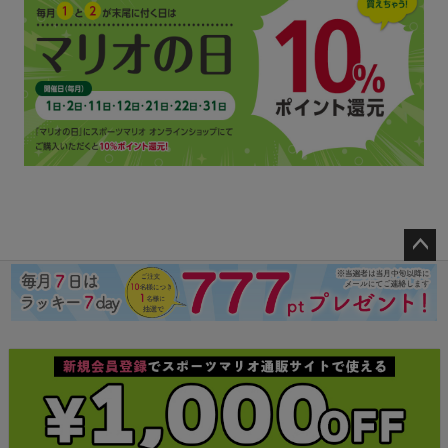
ペー
ジト
ップ
へ