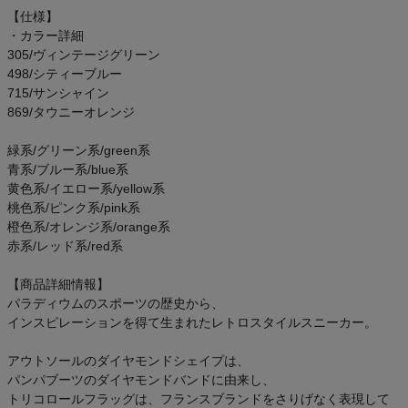
アウトレットセール
【仕様】
・カラー詳細
305/ヴィンテージグリーン
スタッフコーディネート
498/シティーブルー
715/サンシャイン
スタッフブログ
869/タウニーオレンジ
緑系/グリーン系/green系
青系/ブルー系/blue系
黄色系/イエロー系/yellow系
桃色系/ピンク系/pink系
橙色系/オレンジ系/orange系
赤系/レッド系/red系
【商品詳細情報】
パラディウムのスポーツの歴史から、
インスピレーションを得て生まれたレトロスタイルスニーカー。
アウトソールのダイヤモンドシェイプは、
パンパブーツのダイヤモンドバンドに由来し、
トリコロールフラッグは、フランスブランドをさりげなく表現して