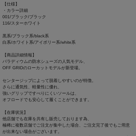
【仕様】
アウトレットセール
・カラー詳細
001/ブラック/ブラック
スタッフコーディネート
116/スターホワイト
黒系/ブラック系/black系
スタッフブログ
白系/ホワイト系/アイボリー系/white系
【商品詳細情報】
パラディウムの防水シューズの人気モデル、
OFF GRIDのローカットモデルが新登場。
センタージップによって脱着しやすいのが特徴。
さらに通気性、軽量性に優れ、
強いグリップですべりにくいソールは、
オフロードでも安心して履くことができます。
【在庫状況】
他店舗でも在庫を共有し販売しております為、
極稀に複数店舗でご注文が集中した場合、ご注文完了後でもご用意
が出来ない場合がございます。