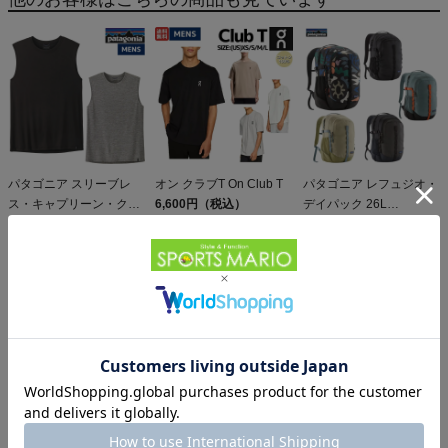
パタゴニア スリーブレ
オン クラブT On Club T
パタゴニア レフュジオ・
ス・キャプリーン・クー
6,600円（税込）
デイパック 26L
ル・デイリー・シャツ
5,610円（税込）
PATAGONIA REFUGIO
15,950円（税込）
Patagonia Sleeveless
DAY PACK 47914
Capilene Cool Daily
Shirt
オン クラウド 6 On
パタゴニア メンズ・テル
Cloud
ボンヌ・ジョガーズ
19,800円（税込）
PATAGONIA MS
12,584円（税込）