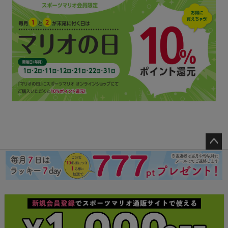
ペー
ジト
ップ
へ