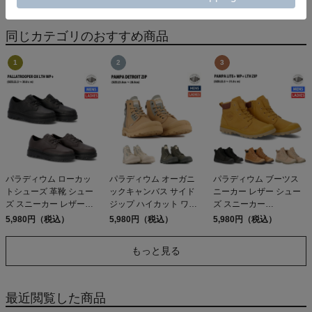
TERREBONNE
JOGGERS
同じカテゴリのおすすめ商品
パラディウム ローカッ
パラディウム オーガニ
パラディウム ブーツス
トシューズ 革靴 シュー
ックキャンバス サイド
ニーカー レザー シュー
ズ スニーカー レザーシ
ジップ ハイカット ワー
ズ スニーカー
ューズ PALLADIUM
クブーツ シューズ スニ
PALLADIUM PAMPA
5,980円（税込）
5,980円（税込）
5,980円（税込）
PALLATROOPER OX
ーカー PALLADIUM
LITE+ WP+ LTH ZIP
LTH WP+ 78726 アウト
PAMPA DETROIT ZIP
79027 アウトレット セ
もっと見る
レット セール
79500 209 210 325 アウ
ール
トレット セール
最近閲覧した商品