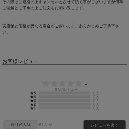
その際はご連絡の上キャンセルとさせて頂く事がございますが何卒
ご理解とご了承の上ご注文をお願い致します。
実店舗と価格が異なる場合がございます。あらかじめご了承下さ
い。
お客様レビュー
-
0
人のレビュー
★5
0
人
★4
0
人
★3
0
人
★2
0
人
★1
0
人
絞り込み
新しい順
レビューを書く