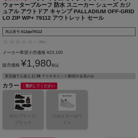
ウォータープルーフ 防水 スニーカー シューズ カジ
ュアル アウトドア キャンプ PALLADIUM OFF-GRID
LO ZIP WP+ 79112 アウトレット セール
メンズカジュアルウェア
商品番号
h12pp79112
レディースカジュアルウェア
-
（
0
）
件
メーカー希望小売価格
¥
23,100
メンズスポーツウェア
¥
1,980
販売価格
税込
レディーススポーツウェア
実店舗でも使える[
36
マリオポイント獲得]※会員のみ
カラー
選択してください
スポーツシューズ
もっと見る
001/ブラック/
116/スターホワ
ブラック
イト
ヨガ