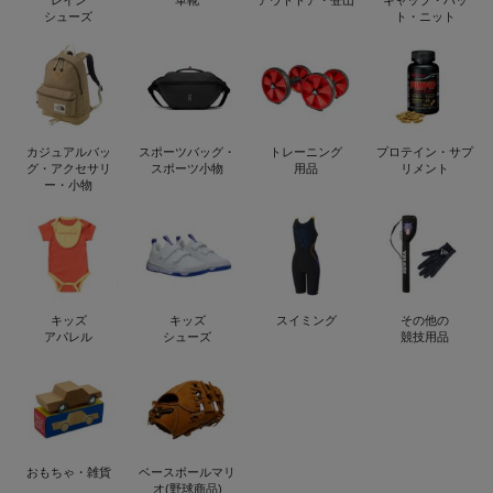
レイン
革靴
アウトドア・登山
キャップ・ハッ
シューズ
ト・ニット
カジュアルバッ
スポーツバッグ・
トレーニング
プロテイン・サプ
グ・アクセサリ
スポーツ小物
用品
リメント
ー・小物
キッズ
キッズ
スイミング
その他の
アパレル
シューズ
競技用品
おもちゃ・雑貨
ベースボールマリ
オ(野球商品)