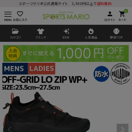
スポーツマリオ公式通販サイト 3,900円以上で
送料無料
0
favorite_border
person
shopping_cart
お気に入り
ログイン
カート
カテゴリ
ブランド
NEW
人気商品
野球TOP
ログイン
会員登録
ようこそ ゲスト 様