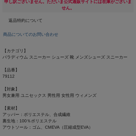
申し訳ございません。ただいま公式通販サイトには在庫がございま
オン On
せん。
返品特約について
スポーツマリオTOP
商品についてのお問い合わせ
ベースボールマリオ（野球商品）
【カテゴリ】
パラディウム スニーカー シューズ 靴 メンズシューズ スニーカー
お気に入り
【品番】
79112
ご利用ガイド
【対象】
クーポン一覧
男女兼用 ユニセックス 男性用 女性用 ウィメンズ
【素材】
商品レビュー
アッパー：ポリエステル、合成繊維
裏生地：100％ポリエステル
プロテイン・サプリメントまとめ買い
アウトソール：ゴム、CMEVA（圧縮成型EVA）