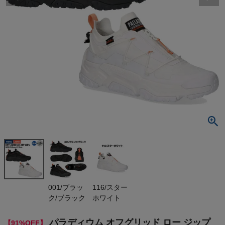
検索
商品が見つからない方はこちら
On
THE NORTH FACE
NIKE
CHUMS
HOKA
001/ブラッ
116/スター
ク/ブラック
ホワイト
もっと見る
パラディウム オフグリッド ロー ジップ
【91%OFF】