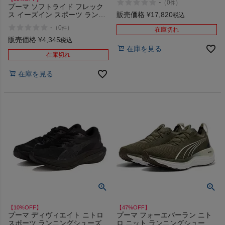
-
（
0
）
件
NITRO 3 10
プーマ ソフトライド フレック
販売価格
¥
17,820
ス イーズイン スポーツ ランニ
税込
ングシューズ ランシュー スリ
-
（
0
）
件
在庫切れ
ッポン 撥水 はっ水 PUMA
SOFTRIDE FLEX EASE IN 01
販売価格
¥
4,345
税込
02 03 アウトレット セール
在庫を見る
在庫切れ
在庫を見る
【10%OFF】
【47%OFF】
プーマ ディヴィエイト ニトロ
プーマ フォーエバーラン ニト
スポーツ ランニングシューズ
ロ ニット ランニングシューズ