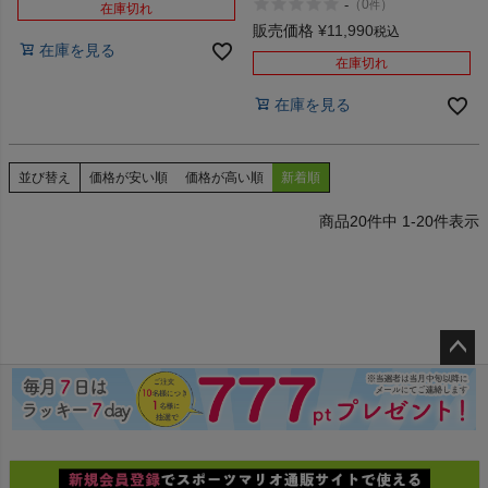
-
（
0
）
件
在庫切れ
NITRO 2 02 03 アウトレット
セール
販売価格
¥
11,990
税込
在庫を見る
在庫切れ
在庫を見る
並び替え
価格が安い順
価格が高い順
新着順
20
件中
1
-
20
件表示
ペー
ジト
ップ
へ