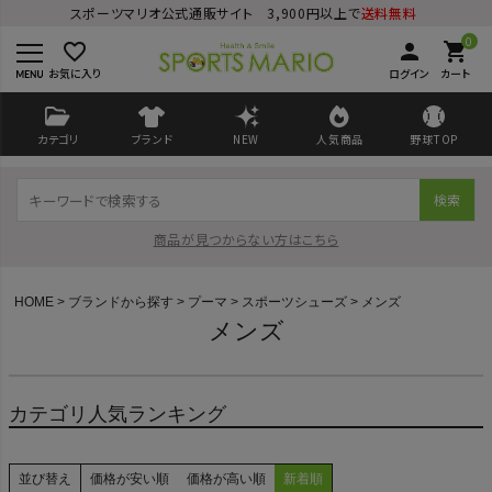
スポーツマリオ公式通販サイト 3,900円以上で
送料無料
0
favorite_border
person
shopping_cart
お気に入り
ログイン
カート
カテゴリ
ブランド
NEW
人気商品
野球TOP
検索
商品が見つからない方はこちら
HOME
ブランドから探す
プーマ
スポーツシューズ
メンズ
メンズ
ログイン
会員登録
カテゴリ人気ランキング
ようこそ ゲスト 様
並び替え
価格が安い順
価格が高い順
新着順