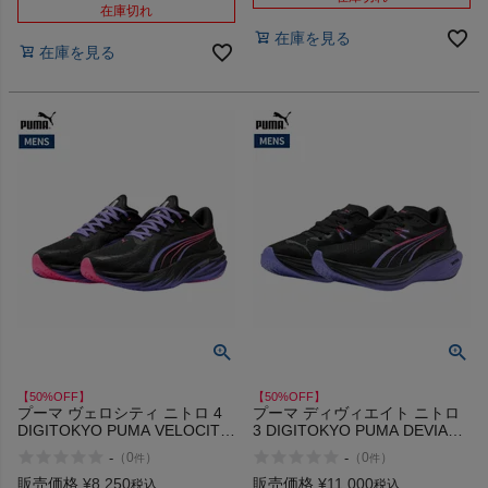
在庫切れ
HOKA
在庫を見る
在庫を見る
もっと見る
メンズカジュアルウェア
レディースカジュアルウェア
メンズスポーツウェア
レディーススポーツウェア
【50%OFF】
【50%OFF】
プーマ ヴェロシティ ニトロ 4
プーマ ディヴィエイト ニトロ
スポーツシューズ
DIGITOKYO PUMA VELOCITY
3 DIGITOKYO PUMA DEVIATE
NITRO アウトレット セール
NITRO アウトレット セール
-
-
（
0
）
（
0
）
件
件
もっと見る
販売価格
¥
8,250
販売価格
¥
11,000
税込
税込