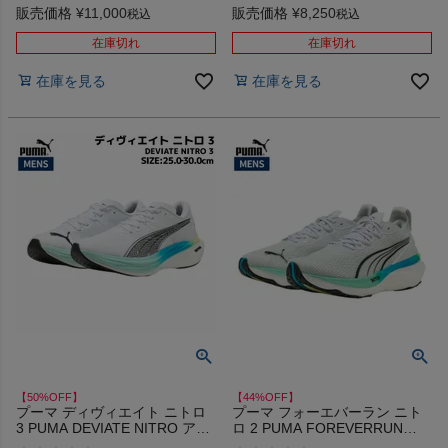
ト セール
販売価格
¥
11,000
販売価格
¥
8,250
税込
税込
インフィット INFIT
在庫切れ
在庫切れ
サックス SAXX
在庫を見る
在庫を見る
オン On
スポーツマリオTOP
ベースボールマリオ（野球商品）
お気に入り
ご利用ガイド
【50%OFF】
【44%OFF】
プーマ ディヴィエイト ニトロ
プーマ フォーエバーラン ニト
クーポン一覧
3 PUMA DEVIATE NITRO アウ
ロ 2 PUMA FOREVERRUN
トレット セール
NITRO アウトレット セール