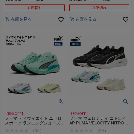
在庫切れ
在庫切れ
在庫を見る
在庫を見る
ヨガ
キャンプ・フェス
旅行
通学
ビジネス
もっと見る
【50%OFF】
【50%OFF】
プーマ ディヴィエイト ニトロ
プーマ ヴェロシティ ニトロ 4
スポーツ ランニングシューズ
AP PUMA VELOCITY NITRO
ランシュー PUMA DEVIATE
アウトレット セール
-
-
（
0
）
（
0
）
件
件
NITRO 3 29 25 22 アウトレッ