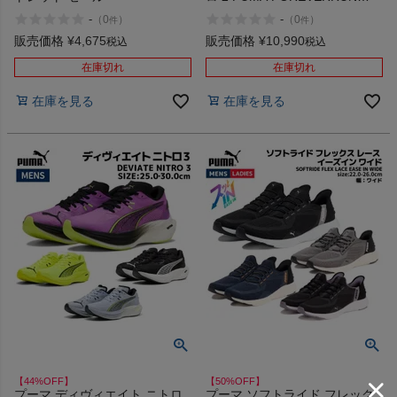
NITRO アウトレット セール
-
-
（
0
）
（
0
）
件
件
販売価格
¥
4,675
販売価格
¥
10,990
税込
税込
在庫切れ
在庫切れ
在庫を見る
在庫を見る
【44%OFF】
【50%OFF】
プーマ ディヴィエイト ニトロ
プーマ ソフトライド フレック