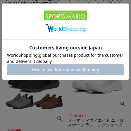
3 PUMA DEVIATE NITRO アウ
ス レース イーズイン ワイド ス
トレット セール
ポーツ ランニングシューズ ラ
-
-
（
0
）
（
0
）
件
件
ンシュー スリッポン PUMA
SOFTRIDE FLEX LACE EASE
販売価格
¥
10,990
販売価格
¥
4,345
税込
税込
IN WIDE 01 05 06 07 アウトレ
ット セール
在庫切れ
在庫切れ
在庫を見る
在庫を見る
【10%OFF】
プーマ ディヴィエイト ニトロ
スポーツ ランニングシューズ
ランシュー PUMA DEVIATE
【50%OFF】