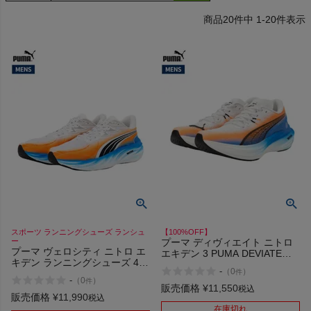
20
件中
1
-
20
件表示
検索
商品が見つからない方はこちら
On
THE NORTH FACE
スポーツ ランニングシューズ ランシュ
【100%OFF】
ー
プーマ ディヴィエイト ニトロ
プーマ ヴェロシティ ニトロ エ
エキデン 3 PUMA DEVIATE
NIKE
キデン ランニングシューズ 4
NITRO EKIDEN アウトレット
-
（
0
）
件
PUMA VELOCITY NITRO
セール
-
（
0
）
件
EKIDEN アウトレット セール
販売価格
¥
11,550
税込
CHUMS
販売価格
¥
11,990
税込
在庫切れ