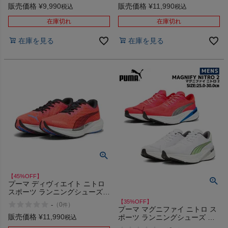
01 アウトレット セール
販売価格
¥
9,990
販売価格
¥
11,990
税込
税込
在庫切れ
在庫切れ
在庫を見る
在庫を見る
【45%OFF】
プーマ ディヴィエイト ニトロ
スポーツ ランニングシューズ
ランシュー PUMA DEVIATE
【35%OFF】
-
（
0
）
件
NITRO 2 アウトレット セール
プーマ マグニファイ ニトロ ス
販売価格
¥
11,990
ポーツ ランニングシューズ ラ
税込
ンシュー PUMA MAGNIFY