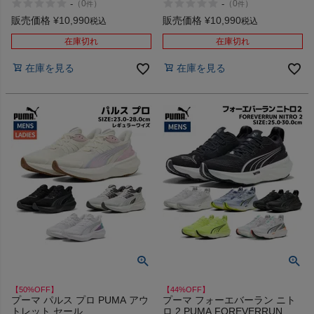
-
-
（
0
）
（
0
）
件
件
商品レビュー
販売価格
¥
10,990
販売価格
¥
10,990
税込
税込
在庫切れ
在庫切れ
プロテイン・サプリメントまとめ買い
在庫を見る
在庫を見る
アウトレットセール
スタッフコーディネート
スタッフブログ
【50%OFF】
【44%OFF】
プーマ パルス プロ PUMA アウ
プーマ フォーエバーラン ニト
トレット セール
ロ 2 PUMA FOREVERRUN