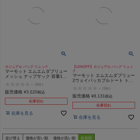
カジュアル バッグ リュック
【12%OFF】カジュアル バッグ リュッ
マーモット エムエムダブリュー
ク
マーモット エムエムダブリュー
メッシュ ナップサック 容量13L
2ウェイパッカブルトート トー
Marmot MMW Mesh Knapsack
-
（
0
）
件
トバッグ アウトドア カジュア
-
（
0
）
件
ル バッグ リュック パッカブル
販売価格
¥
3,520
税込
Marmot MMW 2WAY Packable
販売価格
¥
8,131
税込
Tote
在庫切れ
在庫切れ
在庫を見る
在庫を見る
並び替え
価格が安い順
価格が高い順
新着順