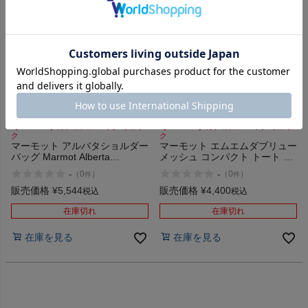
商品レビュー
プロテイン・サプリメントまとめ買い
アウトレットセール
スタッフコーディネート
【20%OFF】カジュアル バッグ リュッ
【20%OFF】カジュアル バッグ リュッ
ク
ク
マーモット アルバタショルダー
マーモット エムエムダブリュー
バッグ Marmot Alberta
メッシュ コンパクト トート 容
スタッフブログ
Shoulder Bag
量13L Marmot MMW Mesh
-
-
（
0
）
（
0
）
件
件
Compact Tote
販売価格
¥
5,544
販売価格
¥
4,400
税込
税込
在庫切れ
在庫切れ
在庫を見る
在庫を見る