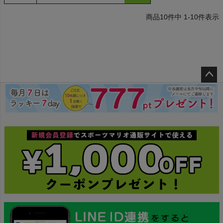
10
件中
1
-
10
件表示
ペー
ジト
ップ
へ