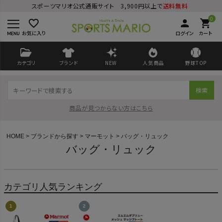
スポーツマリオ公式通販サイト 3,900円以上で
送料無料
0
favorite_border
person
shopping_cart
お気に入り
ログイン
カート
カテゴリ
ブランド
NEW
人気商品
野球TOP
検索
商品が見つからない方はこちら
HOME
ブランドから探す
マーモット
バッグ・リュック
バッグ・リュック
ログイン
会員登録
カテゴリ人気ランキング
ようこそ ゲスト 様