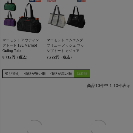
検索
マーモット アウティン
マーモット エムエムダ
グトート 18L Marmot
ブリュー メッシュ マッ
商品が見つからない方はこちら
Outing Tote
シブトート カジュアル
バッグ リュック プール
8,712円（税込）
7,722円（税込）
アウトドア Marmot
MMW Mesh Massive
Tote
並び替え
価格が安い順
価格が高い順
新着順
On
10
件中
1
-
10
件表示
THE NORTH FACE
NIKE
CHUMS