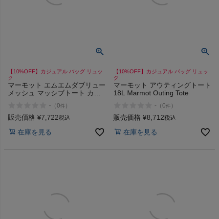
HOKA
もっと見る
【10%OFF】カジュアル バッグ リュッ
【10%OFF】カジュアル バッグ リュッ
ク
ク
マーモット エムエムダブリュー
マーモット アウティングトート
メンズカジュアルウェア
メッシュ マッシブトート カジ
18L Marmot Outing Tote
ュアル バッグ リュック プール
-
-
（
0
）
（
0
）
件
件
アウトドア Marmot MMW
Mesh Massive Tote
レディースカジュアルウェア
販売価格
¥
7,722
販売価格
¥
8,712
税込
税込
在庫を見る
在庫を見る
メンズスポーツウェア
レディーススポーツウェア
スポーツシューズ
もっと見る