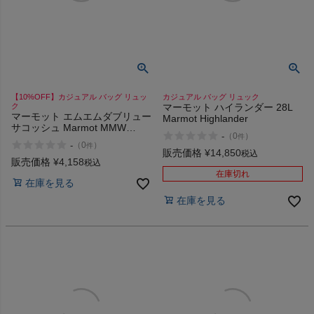
ヨガ
【10%OFF】カジュアル バッグ リュッ
カジュアル バッグ リュック
ク
マーモット ハイランダー 28L
キャンプ・フェス
マーモット エムエムダブリュー
Marmot Highlander
サコッシュ Marmot MMW
-
（
0
）
件
Sacoche
旅行
-
（
0
）
件
販売価格
¥
14,850
税込
販売価格
¥
4,158
税込
在庫切れ
通学
在庫を見る
在庫を見る
ビジネス
もっと見る