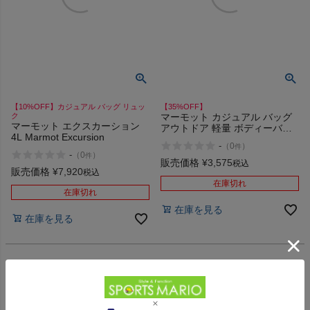
インフィット INFIT
サックス SAXX
オン On
【10%OFF】カジュアル バッグ リュッ
【35%OFF】
ク
マーモット カジュアル バッグ
マーモット エクスカーション
アウトドア 軽量 ボディーバッ
4L Marmot Excursion
グ ナイロン Marmot Ouzel
-
（
0
）
件
Body Bag アウトレット セール
スポーツマリオTOP
-
（
0
）
件
販売価格
¥
3,575
税込
販売価格
¥
7,920
税込
在庫切れ
ベースボールマリオ（野球商品）
在庫切れ
在庫を見る
在庫を見る
お気に入り
ご利用ガイド
クーポン一覧