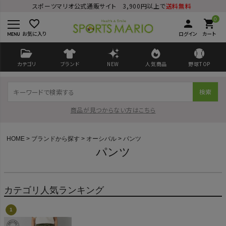
スポーツマリオ公式通販サイト 3,900円以上で
送料無料
0
favorite_border
person
shopping_cart
お気に入り
ログイン
カート
カテゴリ
ブランド
NEW
人気商品
野球TOP
検索
商品が見つからない方はこちら
HOME
ブランドから探す
オーシバル
パンツ
パンツ
ログイン
会員登録
カテゴリ人気ランキング
ようこそ ゲスト 様