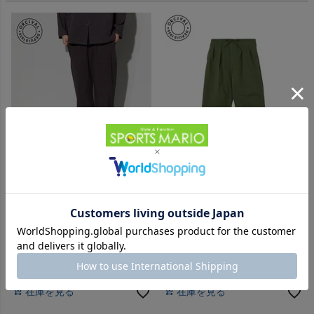
ヨガ
キャンプ・フェス
旅行
通学
オーシバル オーチバル ガーメ
オーシバル オーチバル コット
ントダイ コットン セミワイド
ンナイロンツイル ワイドイージ
ビジネス
ストレートパンツ ORCIVAL
ーパンツ ORCIVAL Cotton
-
-
（
0
）
（
0
）
件
件
Garment Dye Poplin Semi Wide
Nylon Twill Wide Easy Pants
Straight Pants
販売価格
¥
19,800
販売価格
¥
20,680
税込
税込
もっと見る
在庫切れ
在庫切れ
在庫を見る
在庫を見る