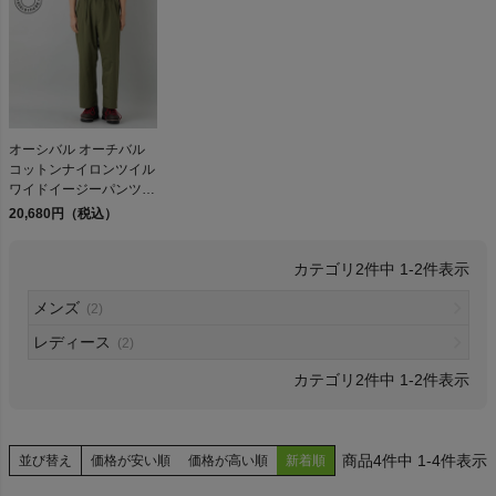
検索
オーシバル オーチバル
コットンナイロンツイル
商品が見つからない方はこちら
ワイドイージーパンツ
ORCIVAL Cotton Nylon
20,680円（税込）
Twill Wide Easy Pants
2
件中
1
-
2
件表示
On
メンズ
(2)
レディース
(2)
THE NORTH FACE
2
件中
1
-
2
件表示
NIKE
4
件中
1
-
4
件表示
並び替え
価格が安い順
価格が高い順
新着順
CHUMS