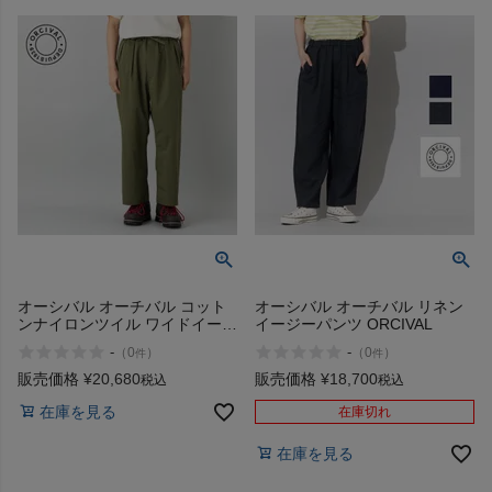
HOKA
もっと見る
メンズカジュアルウェア
レディースカジュアルウェア
オーシバル オーチバル コット
オーシバル オーチバル リネン
メンズスポーツウェア
ンナイロンツイル ワイドイージ
イージーパンツ ORCIVAL
ーパンツ ORCIVAL Cotton
-
-
（
0
）
（
0
）
件
件
Nylon Twill Wide Easy Pants
レディーススポーツウェア
販売価格
¥
20,680
販売価格
¥
18,700
税込
税込
在庫を見る
在庫切れ
スポーツシューズ
在庫を見る
もっと見る