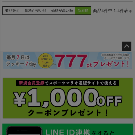
インフィット INFIT
4
件中
1
-
4
件表示
並び替え
価格が安い順
価格が高い順
新着順
サックス SAXX
オン On
ペー
ジト
スポーツマリオTOP
ップ
へ
ベースボールマリオ（野球商品）
お気に入り
ご利用ガイド
クーポン一覧