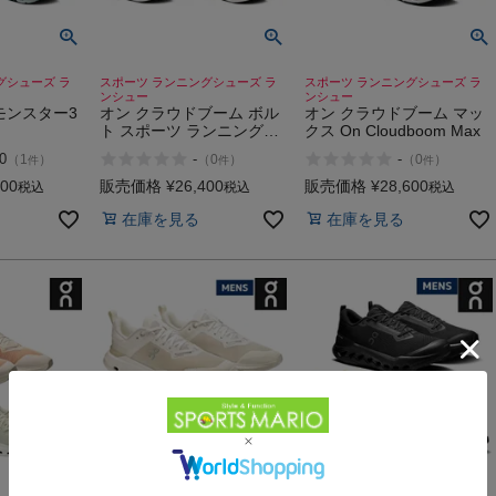
グシューズ ラ
スポーツ ランニングシューズ ラ
スポーツ ランニングシューズ ラ
ンシュー
ンシュー
モンスター3
オン クラウドブーム ボル
オン クラウドブーム マッ
ト スポーツ ランニングシ
クス On Cloudboom Max
3 Hyper
ューズ ランシュー 厚底 レ
0
-
-
（
1
）
（
0
）
（
0
）
件
件
件
ース On Cloudboom Volt
500
販売価格
¥
26,400
販売価格
¥
28,600
税込
税込
税込
在庫を見る
在庫を見る