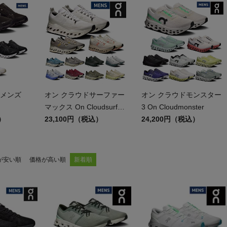
ア
カー
ニーカー
 メンズ
オン クラウドサーファー
オン クラウドモンスター
他
マックス On Cloudsurfer
3 On Cloudmonster
）
Max
23,100円（税込）
24,200円（税込）
が安い順
価格が高い順
新着順