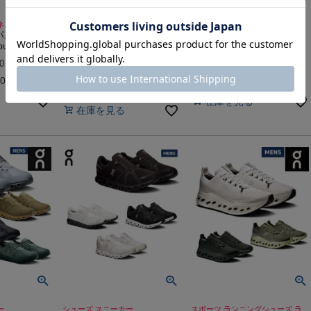
ネス シューズ
スポーツ ランニングシューズ ラ
スポーツ トレイルラン シューズ
パルス ネク
ンシュー
オン クラウドサーファー
オン クラウドパルス ネク
ulse Next
トレイル 2 On Cloudsurfer
スト On Cloudpulse Next
Trail
0
4.5
（
1
）
（
2
）
件
件
-
（
0
）
件
800
販売価格
¥
23,100
税込
税込
販売価格
¥
19,800
税込
在庫を見る
在庫を見る
ー
シューズ スニーカー
スポーツ ランニングシューズ ラ