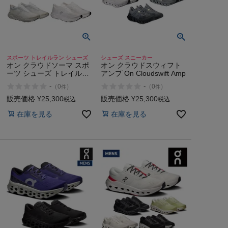
スポーツ トレイルラン シューズ
シューズ スニーカー
オン クラウドソーマ スポ
オン クラウドスウィフト
ーツ シューズ トレイルラ
アンプ On Cloudswift Amp
ンニング オートトレイル
-
-
（
0
）
（
0
）
件
件
短距離 On Cloudsoma
販売価格
¥
25,300
販売価格
¥
25,300
税込
税込
在庫を見る
在庫を見る