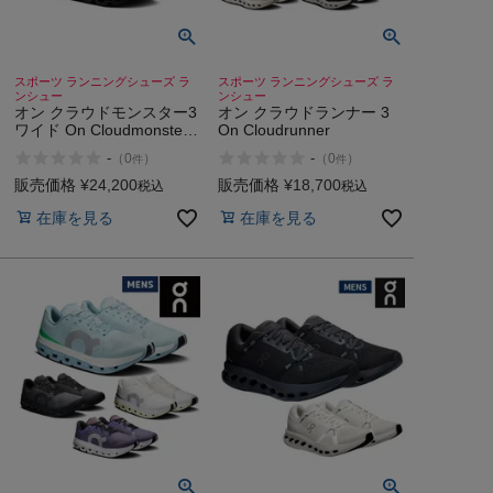
スポーツ ランニングシューズ ラ
スポーツ ランニングシューズ ラ
ンシュー
ンシュー
オン クラウドモンスター3
オン クラウドランナー 3
ワイド On Cloudmonster
On Cloudrunner
3 Wide
-
-
（
0
）
（
0
）
件
件
販売価格
¥
24,200
販売価格
¥
18,700
税込
税込
在庫を見る
在庫を見る