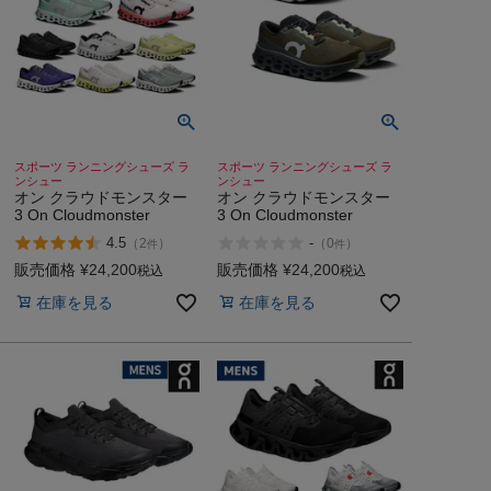
スポーツ ランニングシューズ ラ
スポーツ ランニングシューズ ラ
ンシュー
ンシュー
オン クラウドモンスター
オン クラウドモンスター
3 On Cloudmonster
3 On Cloudmonster
4.5
-
（
2
）
（
0
）
件
件
販売価格
¥
24,200
販売価格
¥
24,200
税込
税込
在庫を見る
在庫を見る