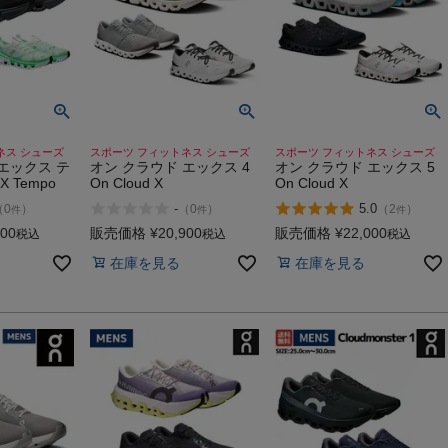
ネス シューズ
スポーツ フィットネス シューズ
スポーツ フィットネス シューズ
エックス テ
オン クラウド エックス 4
オン クラウド エックス 5
X Tempo
On Cloud X
On Cloud X
-
5.0
（
0
）
（
0
）
（
2
）
件
件
件
200
販売価格
¥
20,900
販売価格
¥
22,000
税込
税込
税込
在庫を見る
在庫を見る