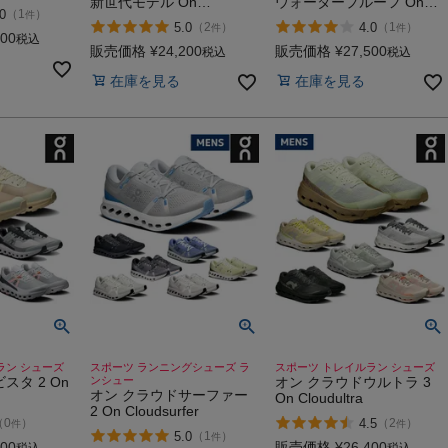
新世代モデル On
ウォータープルーフ On
erproof
0
（
1
）
件
Cloudhorizon 2
Cloudrock Low Waterproof
5.0
4.0
（
2
）
（
1
）
件
件
100
税込
販売価格
¥
24,200
販売価格
¥
27,500
税込
税込
在庫を見る
在庫を見る
ラン シューズ
スポーツ ランニングシューズ ラ
スポーツ トレイルラン シューズ
スタ 2 On
ンシュー
オン クラウドウルトラ 3
オン クラウドサーファー
On Cloudultra
2 On Cloudsurfer
4.5
（
0
）
（
2
）
件
件
5.0
（
1
）
件
000
販売価格
¥
26,400