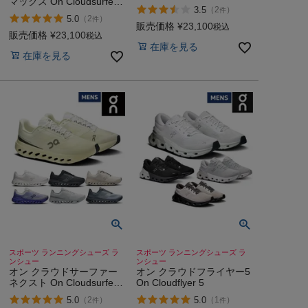
マックス On Cloudsurfer
Trail
3.5
（
2
）
件
Max
5.0
（
2
）
件
販売価格
¥
23,100
税込
販売価格
¥
23,100
税込
在庫を見る
在庫を見る
スポーツ ランニングシューズ ラ
スポーツ ランニングシューズ ラ
ンシュー
ンシュー
オン クラウドサーファー
オン クラウドフライヤー5
ネクスト On Cloudsurfer
On Cloudflyer 5
Next
5.0
5.0
（
2
）
（
1
）
件
件