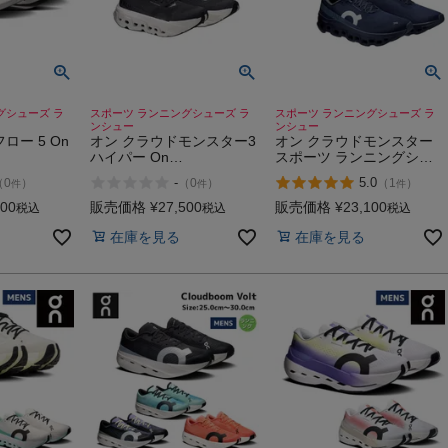
グシューズ ラ
スポーツ ランニングシューズ ラ
スポーツ ランニングシューズ ラ
ンシュー
ンシュー
ロー 5 On
オン クラウドモンスター3
オン クラウドモンスター
ハイパー On
スポーツ ランニングシュ
Cloudmonster 3 Hyper
ーズ ランシュー On
-
5.0
（
0
）
（
0
）
（
1
）
件
件
件
Cloudmonster 1
100
販売価格
¥
27,500
販売価格
¥
23,100
税込
税込
税込
在庫を見る
在庫を見る