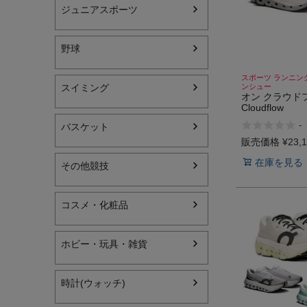
ジュニアスポーツ
野球
スポーツ ランニン
スイミング
ンシュー
オン クラウドフ
インフィット INFIT
Cloudflow
サックス SAXX
-
バスケット
販売価格
¥
23,
オン On
在庫を見る
その他競技
コスメ・化粧品
ホビー・玩具・雑貨
時計(ウォッチ)