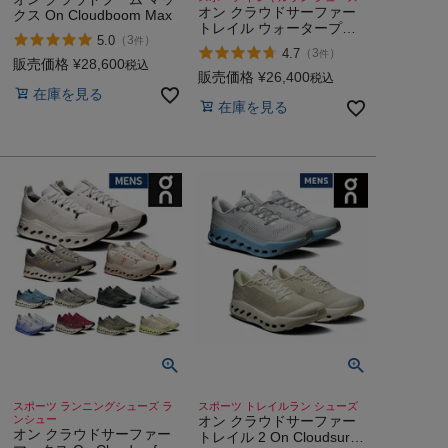
オン クラウドサーファー
クス On Cloudboom Max
トレイル ウォータープル
5.0
（
3
）
件
ーフ 2 On Cloudsurfer
4.7
（
3
）
件
Trail Waterproof
販売価格
¥
28,600
税込
販売価格
¥
26,400
税込
在庫を見る
在庫を見る
スポーツ ランニングシューズ ラ
スポーツ トレイルラン シューズ
ンシュー
オン クラウドサーファー
オン クラウドサーファー
トレイル 2 On Cloudsurfer