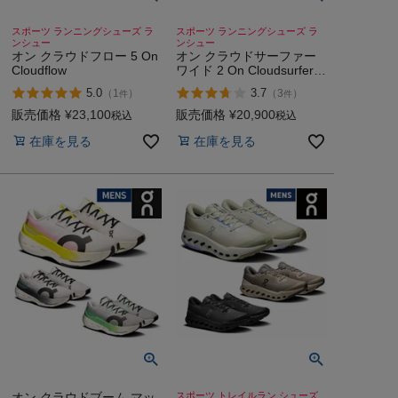
スポーツ ランニングシューズ ラ
スポーツ ランニングシューズ ラ
ンシュー
ンシュー
オン クラウドフロー 5 On
オン クラウドサーファー
Cloudflow
ワイド 2 On Cloudsurfer
Wide
5.0
3.7
（
1
）
（
3
）
件
件
販売価格
¥
23,100
販売価格
¥
20,900
税込
税込
在庫を見る
在庫を見る
オン クラウドブーム マッ
スポーツ トレイルラン シューズ