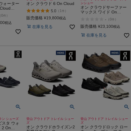
 ウォーター
オン クラウド 6 On Cloud
ンシュー
オン クラウドサーファー
Cloud
5.0
（
1
）
件
マックス ワイド On
（
0
）
件
Cloudsurfer Max Wide
販売価格
¥
19,800
税込
-
（
0
）
件
000
税込
販売価格
¥
23,100
在庫を見る
税込
在庫を見る
ラン シューズ
登山 アウトドア トレイル シュー
登山 アウトドア トレイル シュー
ビスタ ウォ
ズ
ズ
オン クラウドホライズン2
オン クラウドロック ロー
2 On