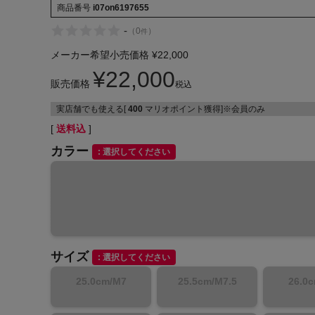
商品番号
i07on6197655
-
（
0
）
件
メーカー希望小売価格
¥
22,000
¥
22,000
販売価格
税込
インフィット INFIT
実店舗でも使える[
400
マリオポイント獲得]※会員のみ
サックス SAXX
送料込
カラー
選択してください
オン On
サイズ
選択してください
25.0cm/M7
25.5cm/M7.5
26.0