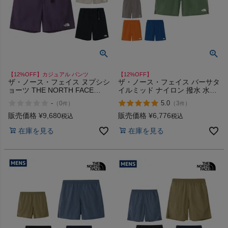
HOKA
もっと見る
【12%OFF】カジュアル パンツ
【12%OFF】
ザ・ノース・フェイス ヌプシシ
ザ・ノース・フェイス バーサタ
ョーツ THE NORTH FACE
イルミッド ナイロン 撥水 水陸
メンズカジュアルウェア
NUPTSE SHORT ED FF K
両用 カジュアル パンツ ショー
-
5.0
（
0
）
（
3
）
件
件
ツ THE NORTH FACE
VERSATILE MID CK DG IB OB
販売価格
¥
9,680
販売価格
¥
6,776
税込
税込
レディースカジュアルウェア
SP
在庫を見る
在庫を見る
メンズスポーツウェア
レディーススポーツウェア
スポーツシューズ
もっと見る