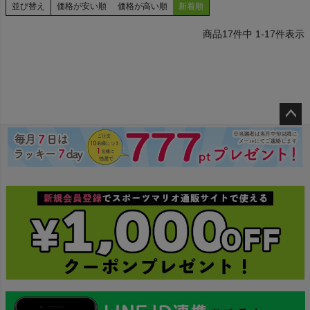
並び替え
価格が安い順
価格が高い順
新着順
17
件中
1
-
17
件表示
ペー
ジト
ップ
へ