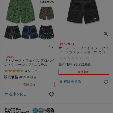
【35%OFF】
ザ・ノース・フェイス テックエ
アースウェットショーツ カジュ
アル パンツ ショーツ THE
【10%OFF】
-
（
0
）
件
NORTH FACE Tech Air Sweat
ザ・ノース・フェイス アロハベ
Short アウトレット セール
販売価格
¥
6,721
ントショーツ ポリエステル 総
税込
柄 カジュアル パンツ ショーツ
4.5
（
2
）
件
在庫切れ
速乾 THE NORTH FACE Aloha
Vent Short BG BZ RB RL TV
販売価格
¥
8,910
税込
在庫を見る
在庫切れ
在庫を見る