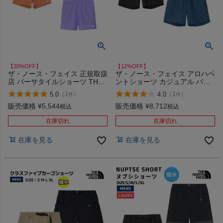
商品レビュー
プロテイン・サプリメントまとめ買い
アウトレットセール
【20%OFF】
【12%OFF】
ザ・ノース・フェイス 正規取扱
ザ・ノース・フェイス アロハベ
店 バーサタイルショーツ THE
ントショーツ カジュアル パン
スタッフコーディネート
NORTH FACE Versatile Short
ツ ショーツ 短パン THE
5.0
4.0
（
1
）
（
1
）
件
件
NORTH FACE K OB
販売価格
¥
5,544
販売価格
¥
8,712
税込
税込
スタッフブログ
在庫切れ
在庫切れ
在庫を見る
在庫を見る