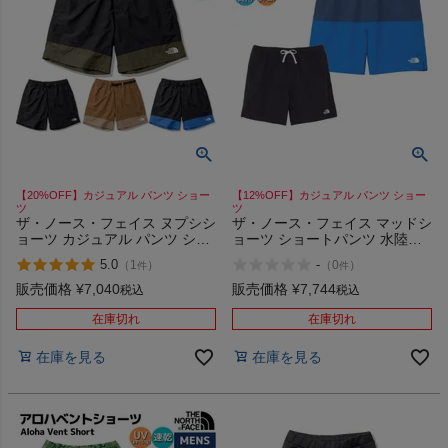
【20%OFF】カジュアル パンツ ショー
【12%OFF】カジュアル パンツ ショー
ツ
ツ
ザ・ノース・フェイス ヌプシシ
ザ・ノース・フェイス マッドシ
ョーツ カジュアル パンツ ショ
ョーツ ショートパンツ 水陸両
ーツ ハーフパンツ THE
用 カジュアル パンツ ショーツ
5.0
-
（
1
）
（
0
）
件
件
NORTH FACE NUPTSE
UPF50＋ THE NORTH FACE
SHORT K KS NT UK
Mud Short K OH
販売価格
¥
7,040
販売価格
¥
7,744
税込
税込
在庫切れ
在庫切れ
在庫を見る
在庫を見る