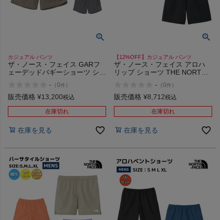
インフィット INFIT
サックス SAXX
カジュアル パンツ
【12%OFF】カジュアル パンツ
オン On
ザ・ノース・フェイス GARフ
ザ・ノース・フェイス アロハ
ェーデッドバギーショーツ ショ
リップ ショーツ THE NORTH
ートパンツ ハーフパンツ カジ
FACE ALOHA RIP SHORT HF
-
-
（
0
）
（
0
）
件
件
ュアル パンツ THE NORTH
K
FACE GAR FADEDBGY
販売価格
¥
13,200
販売価格
¥
8,712
税込
税込
SHORT
スポーツマリオTOP
在庫切れ
在庫切れ
在庫を見る
在庫を見る
ベースボールマリオ（野球商品）
お気に入り
ご利用ガイド
クーポン一覧