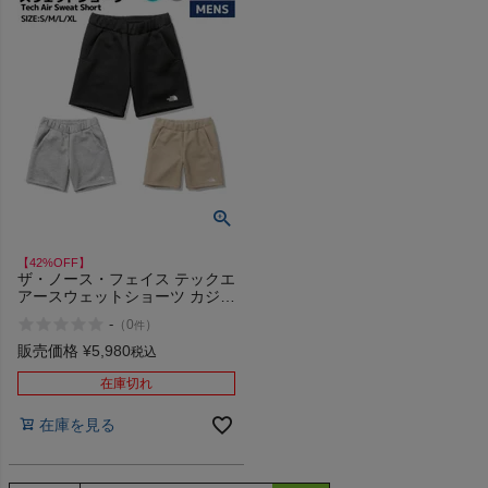
【42%OFF】
ザ・ノース・フェイス テックエ
アースウェットショーツ カジュ
アル パンツ ショーツ 軽量 吸汗
-
（
0
）
件
速乾 THE NORTH FACE Tech
Air Sweat Short K Z SS アウト
販売価格
¥
5,980
税込
レット セール
在庫切れ
在庫を見る