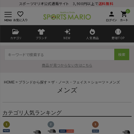
スポーツマリオ公式通販サイト 3,900円以上で
送料無料
0
favorite_border
person
shopping_cart
お気に入り
ログイン
カート
カテゴリ
ブランド
NEW
人気商品
野球TOP
検索
商品が見つからない方はこちら
HOME
ブランドから探す
ザ・ノース・フェイス
ショーツ
メンズ
メンズ
ログイン
会員登録
カテゴリ人気ランキング
ようこそ ゲスト 様