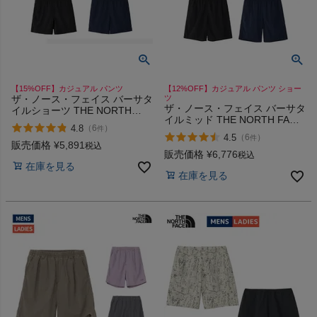
ヨガ
【15%OFF】カジュアル パンツ
【12%OFF】カジュアル パンツ ショー
ザ・ノース・フェイス バーサタ
ツ
ザ・ノース・フェイス バーサタ
キャンプ・フェス
イルショーツ THE NORTH
イルミッド THE NORTH FACE
FACE Versatile Short
4.8
（
6
）
件
Versatile Mid
4.5
（
6
）
件
販売価格
¥
5,891
旅行
税込
販売価格
¥
6,776
税込
在庫を見る
在庫を見る
通学
ビジネス
もっと見る