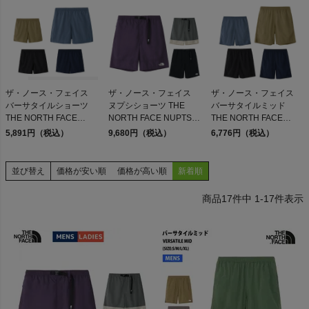
検索
ザ・ノース・フェイス
ザ・ノース・フェイス
ザ・ノース・フェイス
バーサタイルショーツ
ヌプシショーツ THE
バーサタイルミッド
商品が見つからない方はこちら
THE NORTH FACE
NORTH FACE NUPTSE
THE NORTH FACE
Versatile Short
SHORT ED FF K
Versatile Mid
5,891円（税込）
9,680円（税込）
6,776円（税込）
並び替え
価格が安い順
価格が高い順
新着順
On
17
件中
1
-
17
件表示
THE NORTH FACE
NIKE
CHUMS