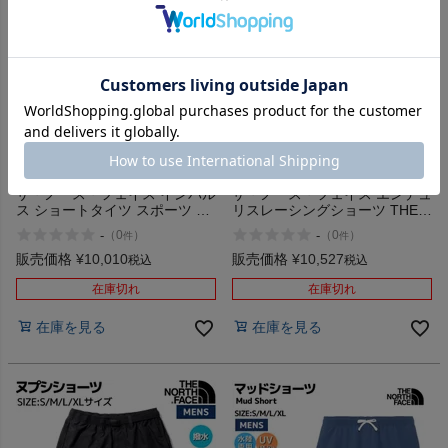
【30%OFF】
【13%OFF】カジュアル パンツ
ザ・ノース・フェイス インパル
ザ・ノース・フェイス エンデュ
ス ショートタイツ スポーツ ラ
リスレーシングショーツ THE
ンニング用 ジョギング ウォー
NORTH FACE Enduris Racing
-
-
（
0
）
（
0
）
件
件
キング ウェア THE NORTH
Shorts
FACE Impulse Short Tights ア
販売価格
¥
10,010
販売価格
¥
10,527
税込
税込
ウトレット セール
在庫切れ
在庫切れ
在庫を見る
在庫を見る