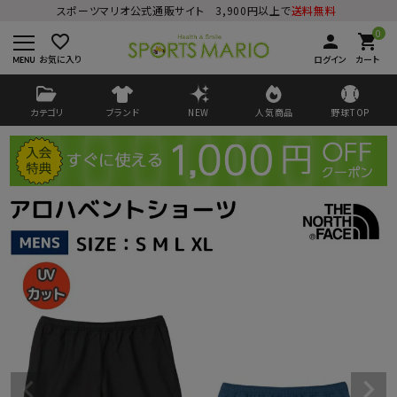
スポーツマリオ公式通販サイト 3,900円以上で
送料無料
0
favorite_border
person
shopping_cart
お気に入り
ログイン
カート
カテゴリ
ブランド
NEW
人気商品
野球TOP
ログイン
会員登録
ようこそ ゲスト 様