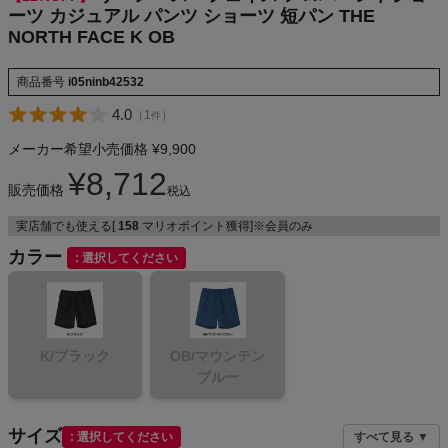
ーツ カジュアル パンツ ショーツ 短パン THE
NIKE
NORTH FACE K OB
CHUMS
商品番号
i05ninb42532
4.0
（
1
）
件
HOKA
メーカー希望小売価格
¥
9,900
もっと見る
¥
8,712
販売価格
税込
実店舗でも使える[
158
マリオポイント獲得]※会員のみ
カラー
選択してください
メンズカジュアルウェア
レディースカジュアルウェア
K/ブラック
OB/マウンテン
ブルー
メンズスポーツウェア
レディーススポーツウェア
サイズ
選択してください
すべて見る ▼