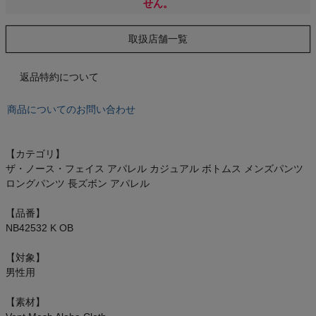
もっと見る
せん。
取扱店舗一覧
返品特約について
インフィット INFIT
商品についてのお問い合わせ
サックス SAXX
オン On
【カテゴリ】
ザ・ノース・フェイス アパレル カジュアル ボトムス メンズパンツ
ロングパンツ 長ズボン アパレル
【品番】
スポーツマリオTOP
NB42532 K OB
ベースボールマリオ（野球商品）
【対象】
男性用
お気に入り
【素材】