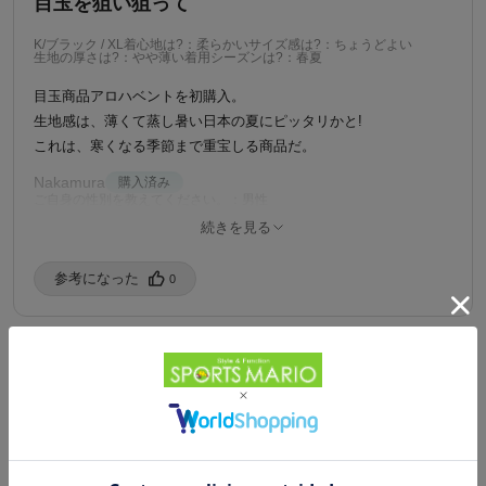
目玉を狙い狙って
K/ブラック / XL
着心地は?：柔らかい
サイズ感は?：ちょうどよい
生地の厚さは?：やや薄い
着用シーズンは?：春夏
目玉商品アロハベントを初購入。
生地感は、薄くて蒸し暑い日本の夏にピッタリかと!
これは、寒くなる季節まで重宝しる商品だ。
Nakamura
購入済み
ご自身の性別を教えてください。：男性
ご自身の年代を教えてください：50代
ご自身の身長を教えてください。：175-179cm
続きを見る
ご自身の体型を教えてください。：がっしり
ご自身の普段の着用サイズを教えてください。：XL
8/22/2025
参考になった️
0
1
Powered by