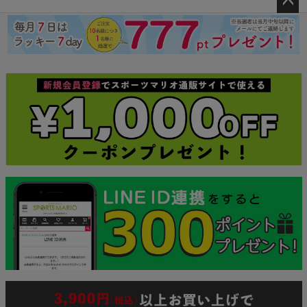
ペー
ジト
ップ
へ