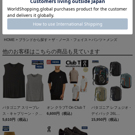
HOME
カジュアル・アウトドア
HOME
ブランドから探す
ザ・ノース・フェイス
ショーツ
メンズ
HOME
アイテムカテゴリから探す
メンズカジュアルウェア
パンツ
THE NORTH FACE(ザ・ノース・フェイス)
HOME
ブランドから探す
ザ・ノース・フェイス
パンツ
メンズ
他のお客様はこちらの商品も見ています
パタゴニア スリーブレ
オン クラブT On Club T
パタゴニア レフュジオ・
ス・キャプリーン・クー
6,600円（税込）
デイパック 26L
ル・デイリー・シャツ
5,610円（税込）
PATAGONIA REFUGIO
15,950円（税込）
Patagonia Sleeveless
DAY PACK 47914
Capilene Cool Daily