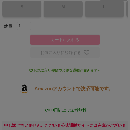
S
M
L
スポーツシューズ
もっと見る
カートに入れる
お気に入りに登録する
ヨガ

お気に入り登録でお得な通知が届きます
キャンプ・フェス
旅行
Amazonアカウントで決済可能です。
通学
3,900円以上で送料無料
ビジネス
申し訳ございません。ただいま公式通販サイトには在庫がございま