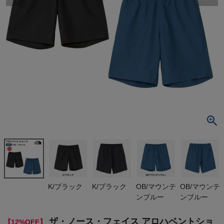
検索
商品が見つからない方はこちら
最近閲覧した商品
ザ・ノース・フ
ェイス アロ
ハベントショ
¥
8,712
ーツ カジュ
(税込)
アル パンツ
ショーツ 短
パン THE NO
RTH FACE K
On
K/ブラック
K/ブラック
OB/マウンテ
OB/マウンテ
OB
ンブルー
ンブルー
THE NORTH FACE
ザ・ノース・フェイス アロハベントショ
【12%OFF】