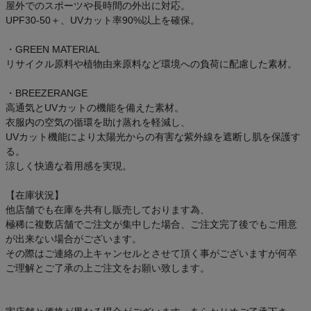
屋外でのスポーツや長時間の外出に対応。
UPF30-50＋、UVカット率90%以上を確保。
・GREEN MATERIAL
リサイクル原料や植物由来原料など環境への負荷に配慮した素材。
・BREEZERANGE
高通気とUVカットの機能を備えた素材。
衣服内の空気の循環を助け蒸れを軽減し、
UVカット機能により太陽光からの有害な紫外線を遮断し肌を保護す
る。
涼しく快適な着用感を実現。
【在庫状況】
他店舗でも在庫を共有し販売しております為、
極稀に複数店舗でご注文が集中した場合、ご注文完了後でもご用意
が出来ない場合がございます。
その際はご連絡の上キャンセルとさせて頂く事がございますが何卒
ご理解とご了承の上ご注文をお願い致します。