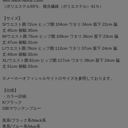
Vent Mesh Aloha Cloth
ご利用ガイド
（ポリエステル59％、複合繊維（ポリエステル）41％）
【サイズ】
クーポン一覧
S/ウエスト囲:72cm ヒップ囲:104cm ワタリ:34cm 股下:22cm 脇
丈:45cm 裾幅:30cm
商品レビュー
M/ウエスト囲:75cm ヒップ囲:108cm ワタリ:36cm 股下:23cm 脇
丈:47cm 裾幅:31cm
L/ウエスト囲:78cm ヒップ囲:112cm ワタリ:37cm 股下:24cm 脇
プロテイン・サプリメントまとめ買い
丈:49cm 裾幅:32cm
XL/ウエスト囲:81cm ヒップ囲:117cm ワタリ:38cm 股下:24cm 脇
アウトレットセール
丈:51cm 裾幅:33cm
スタッフコーディネート
※メーカーオフィシャルサイトのサイズを参照しております。
【仕様】
スタッフブログ
・カラー詳細
K/ブラック
OB/マウンテンブルー
黒系/ブラック系/black系
青系/ブルー系/blue系