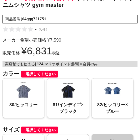
ニムシャツ gym master
NIKE
商品番号
j04ggg721751
CHUMS
-
（
0
）
件
HOKA
メーカー希望小売価格
¥
7,590
¥
6,831
販売価格
もっと見る
税込
実店舗でも使える[
124
マリオポイント獲得]※会員のみ
カラー
選択してください
メンズカジュアルウェア
レディースカジュアルウェア
80/ヒッコリー
81/インディゴ×
82/ヒッコリー×
ブラック
ブルー
メンズスポーツウェア
サイズ
選択してください
レディーススポーツウェア