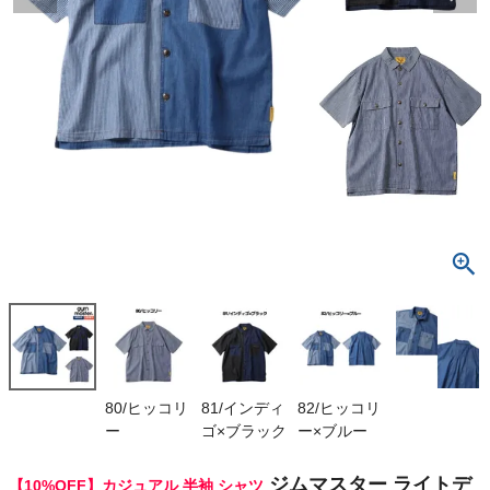
検索
商品が見つからない方はこちら
最近閲覧した商品
ジムマスター
ライトデニム
シャツ gym
¥
6,831
master
(税込)
On
80/ヒッコリ
81/インディ
82/ヒッコリ
ー
ゴ×ブラック
ー×ブルー
THE NORTH FACE
ジムマスター ライトデ
【10%OFF】カジュアル 半袖 シャツ