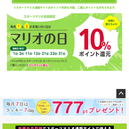
ペー
ジト
ップ
へ