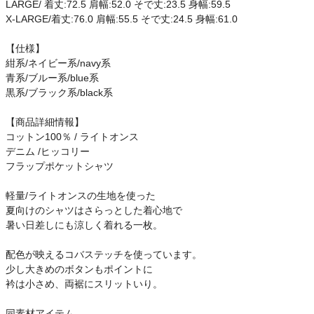
LARGE/ 着丈:72.5 肩幅:52.0 そで丈:23.5 身幅:59.5
ご利用ガイド
X-LARGE/着丈:76.0 肩幅:55.5 そで丈:24.5 身幅:61.0
クーポン一覧
【仕様】
紺系/ネイビー系/navy系
青系/ブルー系/blue系
商品レビュー
黒系/ブラック系/black系
プロテイン・サプリメントまとめ買い
【商品詳細情報】
コットン100％ / ライトオンス
デニム /ヒッコリー
アウトレットセール
フラップポケットシャツ
スタッフコーディネート
軽量/ライトオンスの生地を使った
夏向けのシャツはさらっとした着心地で
暑い日差しにも涼しく着れる一枚。
スタッフブログ
配色が映えるコバステッチを使っています。
少し大きめのボタンもポイントに
衿は小さめ、両裾にスリットいり。
同素材アイテム