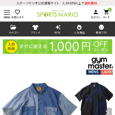
スポーツマリオ公式通販サイト 3,900円以上で
送料無料
0
favorite_border
person
shopping_cart
お気に入り
ログイン
カート
カテゴリ
ブランド
NEW
人気商品
野球TOP
ログイン
会員登録
ようこそ ゲスト 様