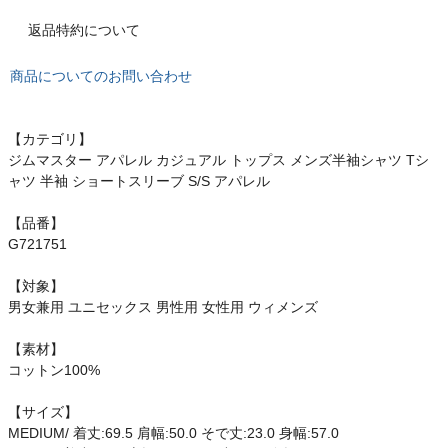
もっと見る
返品特約について
商品についてのお問い合わせ
インフィット INFIT
【カテゴリ】
ジムマスター アパレル カジュアル トップス メンズ半袖シャツ Tシ
サックス SAXX
ャツ 半袖 ショートスリーブ S/S アパレル
オン On
【品番】
G721751
【対象】
男女兼用 ユニセックス 男性用 女性用 ウィメンズ
スポーツマリオTOP
【素材】
ベースボールマリオ（野球商品）
コットン100%
【サイズ】
お気に入り
MEDIUM/ 着丈:69.5 肩幅:50.0 そで丈:23.0 身幅:57.0