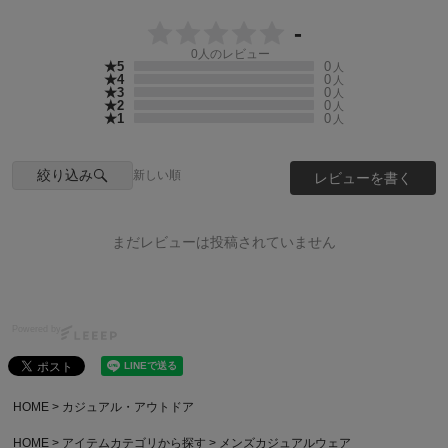
-
0
人のレビュー
★5
0
人
★4
0
人
★3
0
人
★2
0
人
★1
0
人
絞り込み
新しい順
レビューを書く
まだレビューは投稿されていません
Powered by
HOME
カジュアル・アウトドア
HOME
アイテムカテゴリから探す
メンズカジュアルウェア