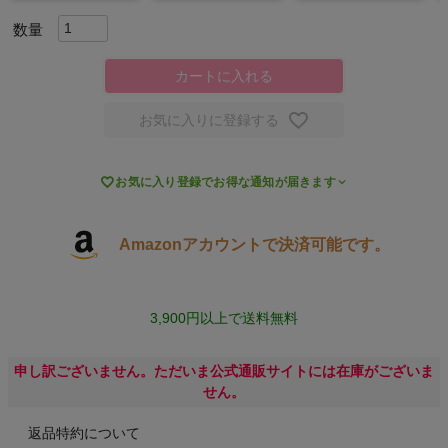
キャンプ・フェス
カートに入れる
旅行
お気に入りに登録する
通学

お気に入り登録でお得な通知が届きます
ビジネス
Amazonアカウントで決済可能です。
もっと見る
3,900円以上で送料無料
インフィット INFIT
申し訳ございません。ただいま公式通販サイトには在庫がございま
せん。
サックス SAXX
返品特約について