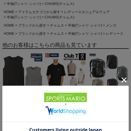
半袖(Tシャツ･シャツ)
CHUMS(チャムス)
HOME
アイテムカテゴリから探す
レディースカジュアルウェア
半袖(Tシャツ･シャツ)
CHUMS(チャムス)
HOME
ブランドから探す
チャムス
半袖(Tシャツ･シャツ)
メンズ
HOME
ブランドから探す
チャムス
半袖(Tシャツ･シャツ)
レディース
他のお客様はこちらの商品も見ています
パタゴニア スリーブレ
オン クラブT On Club T
パタゴニア レフュジオ・
ス・キャプリーン・クー
6,600円（税込）
デイパック 26L
ル・デイリー・シャツ
5,610円（税込）
PATAGONIA REFUGIO
15,950円（税込）
Patagonia Sleeveless
DAY PACK 47914
Capilene Cool Daily
Shirt