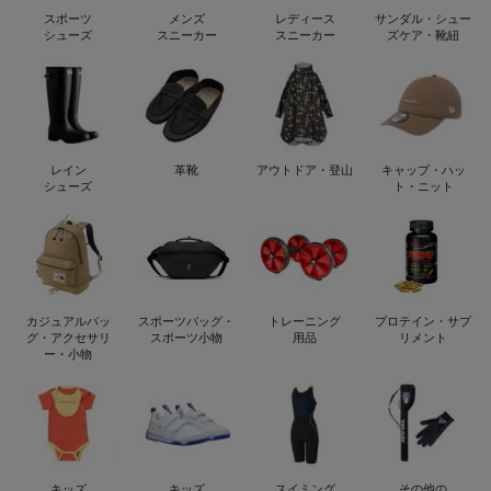
スポーツ
メンズ
レディース
サンダル・シュー
シューズ
スニーカー
スニーカー
ズケア・靴紐
レイン
革靴
アウトドア・登山
キャップ・ハッ
シューズ
ト・ニット
カジュアルバッ
スポーツバッグ・
トレーニング
プロテイン・サプ
グ・アクセサリ
スポーツ小物
用品
リメント
ー・小物
キッズ
キッズ
スイミング
その他の