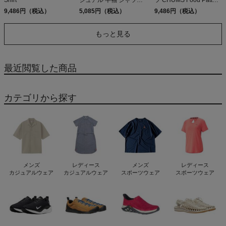
Shirt
ジュアル 半袖 シャツ
ツ CHUMS Food Pattern
CHUMS Booby Polo
Shirt
9,486円（税込）
5,085円（税込）
9,486円（税込）
Shirt アウトレット セー
ル
もっと見る
最近閲覧した商品
カテゴリから探す
メンズ
レディース
メンズ
レディース
カジュアルウェア
カジュアルウェア
スポーツウェア
スポーツウェア