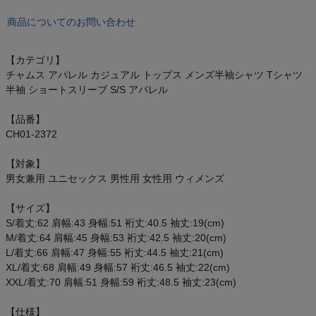
オン On
商品についてのお問い合わせ
【カテゴリ】
チャムス アパレル カジュアル トップス メンズ半袖シャツ Tシャツ
スポーツマリオTOP
半袖 ショートスリーブ S/S アパレル
ベースボールマリオ（野球商品）
【品番】
CH01-2372
お気に入り
【対象】
男女兼用 ユニセックス 男性用 女性用 ウィメンズ
ご利用ガイド
【サイズ】
クーポン一覧
S/着丈:62 肩幅:43 身幅:51 裄丈:40.5 袖丈:19(cm)
M/着丈:64 肩幅:45 身幅:53 裄丈:42.5 袖丈:20(cm)
L/着丈:66 肩幅:47 身幅:55 裄丈:44.5 袖丈:21(cm)
商品レビュー
XL/着丈:68 肩幅:49 身幅:57 裄丈:46.5 袖丈:22(cm)
XXL/着丈:70 肩幅:51 身幅:59 裄丈:48.5 袖丈:23(cm)
プロテイン・サプリメントまとめ買い
【仕様】