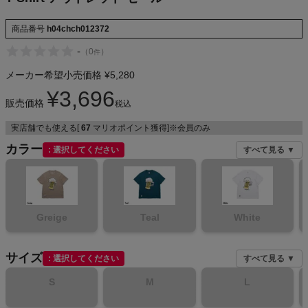
商品番号
h04chch012372
-
（
0
）
メンズカジュアルウェア
件
メーカー希望小売価格
¥
5,280
レディースカジュアルウェア
¥
3,696
販売価格
税込
メンズスポーツウェア
実店舗でも使える[
67
マリオポイント獲得]※会員のみ
カラー
選択してください
すべて見る ▼
レディーススポーツウェア
スポーツシューズ
Greige
Teal
White
もっと見る
サイズ
選択してください
すべて見る ▼
S
M
L
ヨガ