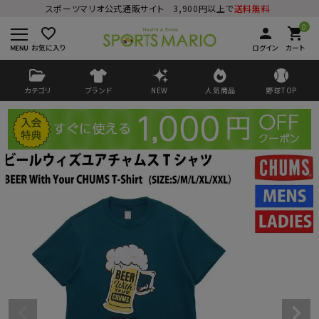
スポーツマリオ公式通販サイト 3,900円以上で
送料無料
0
favorite_border
person
shopping_cart
お気に入り
ログイン
カート
カテゴリ
ブランド
NEW
人気商品
野球TOP
ログイン
会員登録
ようこそ ゲスト 様