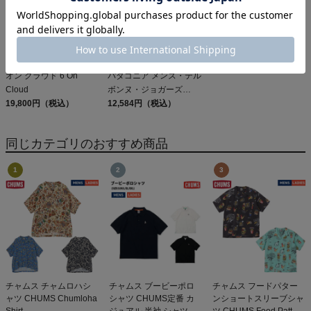
オン クラウド 6 On
パタゴニア メンズ・テル
Cloud
ボンヌ・ジョガーズ
19,800円（税込）
PATAGONIA MS
12,584円（税込）
TERREBONNE
JOGGERS
同じカテゴリのおすすめ商品
チャムス チャムロハシ
チャムス ブービーポロ
チャムス フードパター
ャツ CHUMS Chumloha
シャツ CHUMS定番 カ
ンショートスリーブシャ