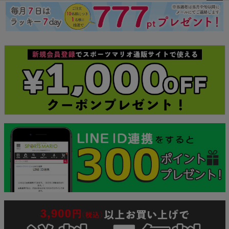
ペー
ジト
ップ
へ