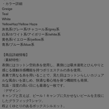
・カラー詳細
アウトレットセール
Greige
Teal
スタッフコーディネート
White
YellowHaz/Yellow Haze
スタッフブログ
灰色系/グレー系/チャコール系/grey系
白系/ホワイト系/アイボリー系/white系
黄色系/イエロー系/yellow系
青系/ブルー系/blue系
【商品詳細情報】
〈素材特性〉
表側にはコットン空紡糸を使用し、裏側には吸水速乾とひんやりと
感じる接触冷感機能を持つポリエステルの糸を使用。
表裏で異なる糸を用いることで、見た目はコットンらしいカジュア
ルな風合いを楽しめ、快適な着心地を保つ機能性も発揮。
気温・湿度の高い日にも最適な一枚です。
〈デザイン〉
キャンプと言えば、ビール！キャンプに欠かせないビールを主役に
したグラフィックTシャツ。
程よくゆとりのあるボックスシルエット。