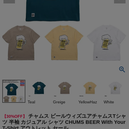
検索
商品が見つからない方はこちら
On
THE NORTH FACE
NIKE
CHUMS
Teal
Greige
YellowHaz
White
HOKA
チャムス ビールウィズユアチャムスTシャ
【30%OFF】
もっと見る
ツ 半袖 カジュアル シャツ CHUMS BEER With Your
T-Shirt アウトレット セール