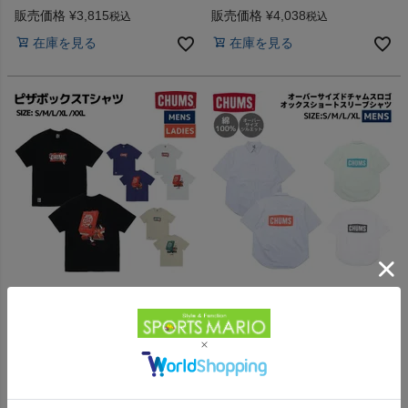
Hurricane T-Shirt アウトレット
USAコットン100％ 扇子
販売価格
¥
3,815
販売価格
¥
4,038
税込
税込
セール
CHUMS Hello Japan T-Shirt ア
在庫を見る
在庫を見る
ウトレット セール
【32%OFF】
【41%OFF】
チャムス チャムスピザボックス
チャムス オーバーサイズドチャ
Tシャツメンズ 綿100% カジュ
ムスロゴオックスショートスリ
アル アウトドア ウェア 半袖 シ
ーブシャツ 綿100% カジュアル
-
-
（
0
）
（
0
）
件
件
ャツ USAコットン イラスト プ
アウトドア 半袖 シャツ フルボ
リント CHUMS Pizza Box T-
タン CHUMS アウトレット セ
販売価格
¥
4,038
販売価格
¥
6,980
税込
税込