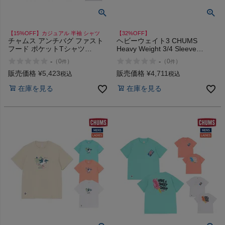
【15%OFF】カジュアル 半袖 シャツ
【32%OFF】
チャムス アンチバグ ファスト
ヘビーウェイト3 CHUMS
フード ポケットTシャツ
Heavy Weight 3/4 Sleeve
CHUMS Anti-Bug Fast Food
Baseball T-Shirt アウトレット
-
-
（
0
）
（
0
）
件
件
Pocket T-Shirt
セール
販売価格
¥
5,423
販売価格
¥
4,711
税込
税込
在庫を見る
在庫を見る