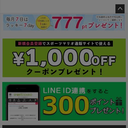
ペー
ジト
ップ
へ