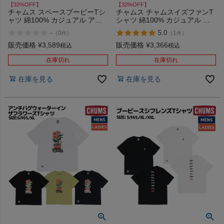
【32%OFF】
【32%OFF】
チャムス スペースブービーTシ
チャムス チャムスイズファンT
ャツ 綿100% カジュアル アウ
シャツ 綿100% カジュアル ア
トドア キャンプ 半袖 イラスト
ウトドア キャンプ ウェア 半袖
-
5.0
（
0
）
（
1
）
件
件
プリント CHUMS Space Booby
イラスト プリント レトロポッ
T-Shirt アウトレット セール
プ CHUMS アウトレット セー
販売価格
¥
3,589
販売価格
¥
3,366
税込
税込
ル
在庫切れ
在庫切れ
在庫を見る
在庫を見る