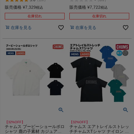
件
件
Shirt アウトレット セール
販売価格
¥
7,329
販売価格
¥
7,722
税込
税込
在庫切れ
在庫切れ
在庫を見る
在庫を見る
【32%OFF】
【32%OFF】
チャムス ブービーショールポロ
チャムス エアトレイルストレッ
シャツ 鹿の子素材 カジュアル
チチャムスTシャツ ナイロン カ