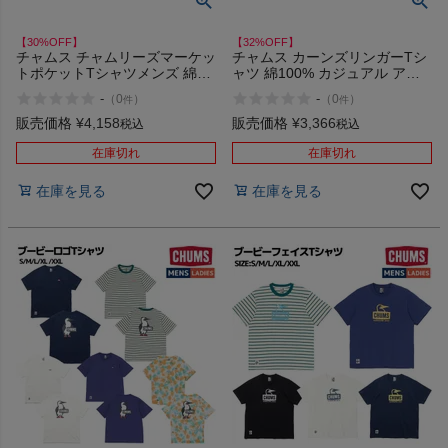
【30%OFF】
【32%OFF】
チャムス チャムリーズマーケッ
チャムス カーンズリンガーTシ
トポケットTシャツメンズ 綿
ャツ 綿100% カジュアル アウ
100% カジュアル アウトドア
トドア 半袖 シャツ CHUMS
-
-
（
0
）
（
0
）
件
件
ウェア 半袖 シャツ USAコット
Kearns Ringer T-Shirt アウトレ
ン イラスト ポケット CHUMS
ット セール
販売価格
¥
4,158
販売価格
¥
3,366
税込
税込
Chumley's Market Pocket T-
Shirt アウトレット セール
在庫切れ
在庫切れ
在庫を見る
在庫を見る