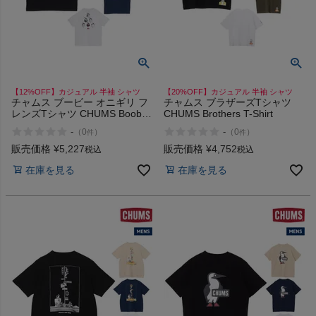
商品レビュー
プロテイン・サプリメントまとめ買い
アウトレットセール
【12%OFF】カジュアル 半袖 シャツ
【20%OFF】カジュアル 半袖 シャツ
チャムス ブービー オニギリ フ
チャムス ブラザーズTシャツ
レンズTシャツ CHUMS Booby
CHUMS Brothers T-Shirt
Onigiri Friends T-Shirt
スタッフコーディネート
-
-
（
0
）
（
0
）
件
件
販売価格
¥
5,227
販売価格
¥
4,752
税込
税込
スタッフブログ
在庫を見る
在庫を見る