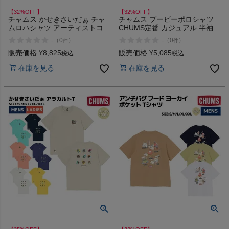
【32%OFF】
【32%OFF】
チャムス かせきさいだぁ チャ
チャムス ブービーポロシャツ
ムロハシャツ アーティストコラ
CHUMS定番 カジュアル 半袖
ボ カジュアル 半袖 シャツ
シャツ CHUMS Booby Polo
-
-
（
0
）
（
0
）
件
件
CHUMS Chumloha Shirt アウト
Shirt アウトレット セール
レット セール
販売価格
¥
8,825
販売価格
¥
5,085
税込
税込
在庫を見る
在庫を見る