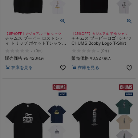
【15%OFF】カジュアル 半袖 シャツ
【15%OFF】カジュアル 半袖 シャツ
チャムス ブービー ロストシテ
チャムス ブービーロゴTシャツ
ィ トリップ ポケットTシャツ
CHUMS Booby Logo T-Shirt
CHUMS Booby Lost City Trip
-
-
（
0
）
（
0
）
件
件
Pocket T-Shirt
販売価格
¥
5,423
販売価格
¥
3,927
税込
税込
在庫を見る
在庫を見る