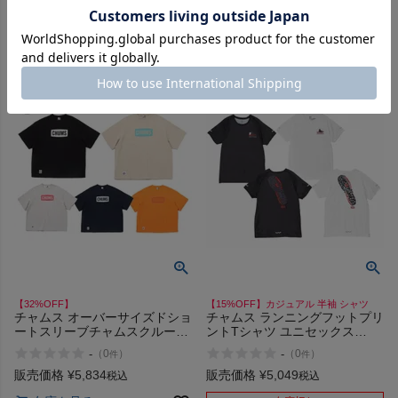
Shirt アウトレット セール
ール
在庫を見る
在庫を見る
【32%OFF】
【15%OFF】カジュアル 半袖 シャツ
チャムス オーバーサイズドショ
チャムス ランニングフットプリ
ートスリーブチャムスクルート
ントTシャツ ユニセックス
ップループパイル カジュアル
Running CHUMS Footprint T-
-
-
（
0
）
（
0
）
件
件
アウトドア 半袖 シャツ Tシャ
Shirt
ツ スウェット 綿100% USAコ
販売価格
¥
5,834
販売価格
¥
5,049
税込
税込
ットン CHUMS アウトレット