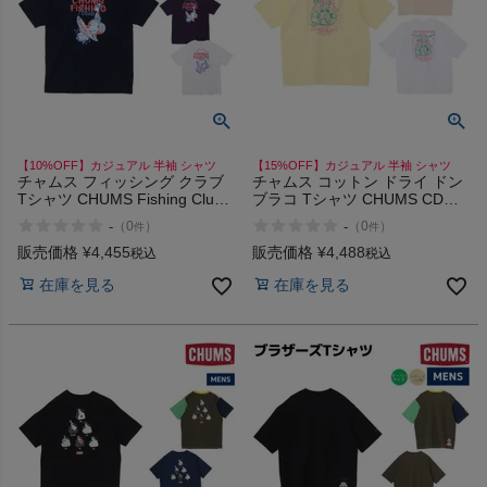
インフィット INFIT
サックス SAXX
オン On
【10%OFF】カジュアル 半袖 シャツ
【15%OFF】カジュアル 半袖 シャツ
チャムス フィッシング クラブ
チャムス コットン ドライ ドン
Tシャツ CHUMS Fishing Club
ブラコ Tシャツ CHUMS CD
T-Shirt mCH01-2753
Donburako T-Shirt
-
-
（
0
）
（
0
）
件
件
スポーツマリオTOP
販売価格
¥
4,455
販売価格
¥
4,488
税込
税込
在庫を見る
在庫を見る
ベースボールマリオ（野球商品）
お気に入り
ご利用ガイド
クーポン一覧