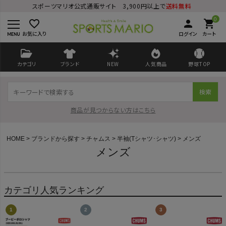
スポーツマリオ公式通販サイト 3,900円以上で
送料無料
0
favorite_border
person
shopping_cart
お気に入り
ログイン
カート
カテゴリ
ブランド
NEW
人気商品
野球TOP
検索
商品が見つからない方はこちら
HOME
ブランドから探す
チャムス
半袖(Tシャツ･シャツ)
メンズ
メンズ
ログイン
会員登録
カテゴリ人気ランキング
ようこそ ゲスト 様