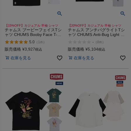
【15%OFF】カジュアル 半袖 シャツ
【20%OFF】カジュアル 半袖 シャツ
チャムス ブービーフェイスTシ
チャムス アンチバグライトTシ
ャツ CHUMS Booby Face T-
ャツ CHUMS Anti-Bug Light T-
Shirt
Shirt
5.0
-
（
1
）
（
0
）
件
件
販売価格
¥
3,927
販売価格
¥
5,104
税込
税込
在庫を見る
在庫を見る