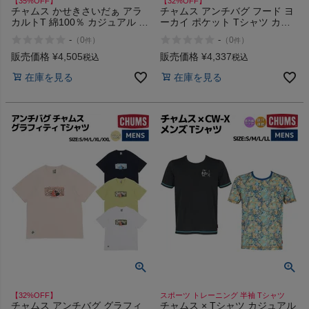
【35%OFF】
【32%OFF】
チャムス かせきさいだぁ アラ
チャムス アンチバグ フード ヨ
カルトT 綿100％ カジュアル 半
ーカイ ポケット Tシャツ カジ
袖 シャツ Tシャツ バックプリ
ュアル アウトドア トップス 半
-
-
（
0
）
（
0
）
件
件
ント CHUMS アウトレット セ
袖 クルーネック プルオーバー
ール
CHUMS Anti-Bug Food Yokai
販売価格
¥
4,505
販売価格
¥
4,337
税込
税込
Pocket T-Shirt アウトレット セ
在庫を見る
在庫を見る
ール
【32%OFF】
スポーツ トレーニング 半袖 Tシャツ
チャムス アンチバグ グラフィ
チャムス × Tシャツ カジュアル