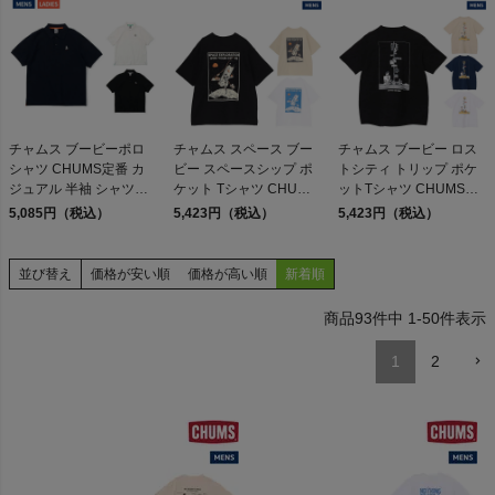
検索
チャムス ブービーポロ
チャムス スペース ブー
チャムス ブービー ロス
シャツ CHUMS定番 カ
ビー スペースシップ ポ
トシティ トリップ ポケ
商品が見つからない方はこちら
ジュアル 半袖 シャツ
ケット Tシャツ CHUMS
ットTシャツ CHUMS
CHUMS Booby Polo
Space Booby Spaceship
Booby Lost City Trip
5,085円（税込）
5,423円（税込）
5,423円（税込）
Shirt アウトレット セー
Pocket T-Shirt
Pocket T-Shirt
ル
並び替え
価格が安い順
価格が高い順
新着順
On
93
件中
1
-
50
件表示
THE NORTH FACE
1
2
NIKE
CHUMS