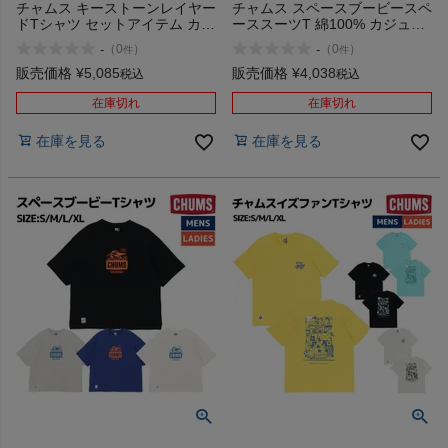
チャムス キーストーンレイヤー
チャムス スペースブービースペ
ドTシャツ セットアイテム カジ
ーススーツT 綿100% カジュア
ュアル アウトドア トップス 半
ル アウトドア キャンプ 半袖 イ
-
-
（
0
）
（
0
）
件
件
袖 Tシャツ クルーネック プル
ラスト プリント CHUMS
オーバー CHUMS Keystone
Space Booby Spacesuit T アウ
販売価格
¥
5,085
販売価格
¥
4,038
税込
税込
Layered T-Shirt アウトレット
トレット セール
セール
在庫切れ
在庫切れ
在庫を見る
在庫を見る