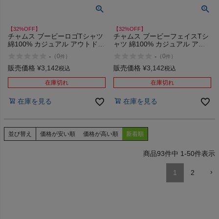
【32%OFF】
【32%OFF】
チャムス ブービーロゴTシャツ
チャムス ブービーフェイスTシ
綿100% カジュアル アウトドア
ャツ 綿100% カジュアル アウ
半袖 シャツ ビッグシルエット
トドア 半袖 シャツ CHUMS
-
-
（
0
）
（
0
）
件
件
大きめ CHUMS Booby Logo T-
Booby Face T-Shirt アウトレッ
Shirt アウトレット セール
ト セール
販売価格
¥
3,142
販売価格
¥
3,142
税込
税込
在庫切れ
在庫切れ
在庫を見る
在庫を見る
並び替え
価格が安い順
価格が高い順
新着順
93
件中
1
-
50
件表示
1
2