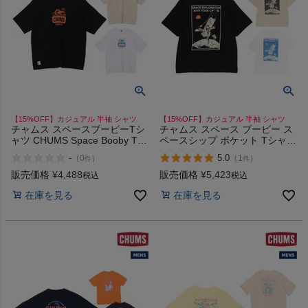
ヨガ
キャンプ・フェス
【15%OFF】カジュアル 半袖 シャツ
【15%OFF】カジュアル 半袖 シャツ
チャムス スペースブービーTシ
チャムス スペース ブービー ス
ャツ CHUMS Space Booby T-
ペースシップ ポケット Tシャツ
旅行
Shirt
CHUMS Space Booby
-
5.0
（
0
）
（
1
）
件
件
Spaceship Pocket T-Shirt
販売価格
¥
4,488
販売価格
¥
5,423
税込
税込
通学
在庫を見る
在庫を見る
ビジネス
もっと見る