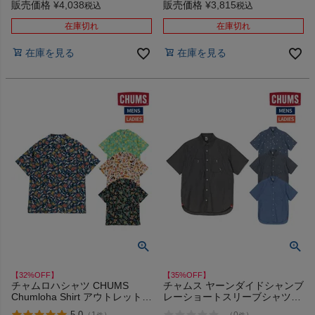
販売価格
¥
4,038
販売価格
¥
3,815
税込
税込
在庫切れ
在庫切れ
在庫を見る
在庫を見る
【32%OFF】
【35%OFF】
チャムロハシャツ CHUMS
チャムス ヤーンダイドシャンブ
Chumloha Shirt アウトレット
レーショートスリーブシャツ
セール
CHUMS Yarn-Dyed Chambray
5.0
-
（
1
）
（
0
）