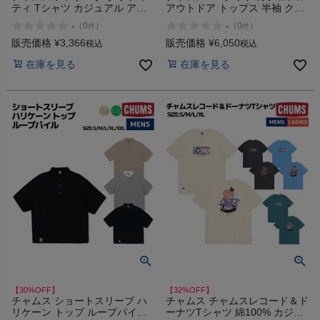
ティ Tシャツ カジュアル アウ
アウトドア トップス 半袖 クル
トドア トップス 半袖 クルーネ
ーネック プルオーバー CHUMS
-
-
（
0
）
（
0
）
件
件
ック プルオーバー CHUMS
CW-X Mens T-Shirt
Anti-Bug Graffiti T-Shirt アウト
販売価格
¥
3,366
販売価格
¥
6,050
税込
税込
レット セール
在庫を見る
在庫を見る
【30%OFF】
【32%OFF】
チャムス ショートスリーブ ハ
チャムス チャムスレコード＆ド
リケーン トップ ループパイル
ーナツTシャツ 綿100% カジュ