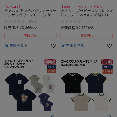
【32%OFF】
【10%OFF】カジュアル 半袖 シャツ
チャムス アンチバグウォーター
チャムス ブービースシフレンズ
インザフラワーズTシャツ 綿
Tシャツ T-Shirtメンズ 綿100%
100% カジュアル アウトドア
カジュアル アウトドア ウェア
-
-
（
0
）
（
0
）
件
件
キャンプ ウェア 半袖 虫よけ加
半袖 シャツ USAコットン イラ
工 イラスト プリント CHUMS
スト プリント 寿司 CHUMS
販売価格
¥
3,366
販売価格
¥
4,752
税込
税込
Anti-Bug Water the Flowers T-
Booby Sushi Friends
Shirt アウトレット セール
在庫切れ
在庫切れ
在庫を見る
在庫を見る