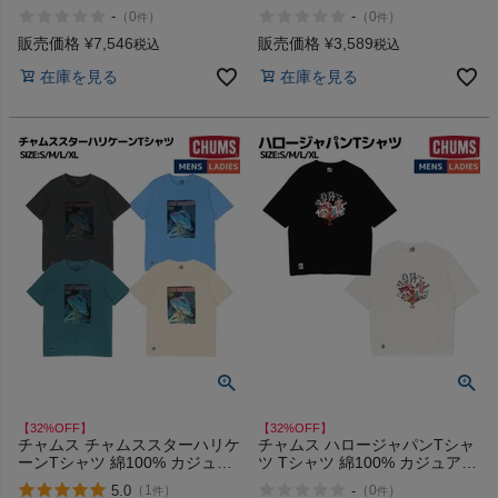
オーバーサイズ CHUMS
アル アウトドア キャンプ 半袖
-
-
（
0
）
（
0
）
件
件
Hurricane Top LP アウトレット
イラスト プリント CHUMS
セール
Record & Donuts T-Shirt アウト
販売価格
¥
7,546
販売価格
¥
3,589
税込
税込
レット セール
在庫を見る
在庫を見る
【32%OFF】
【32%OFF】
チャムス チャムススターハリケ
チャムス ハロージャパンTシャ
ーンTシャツ 綿100% カジュア
ツ Tシャツ 綿100% カジュアル
ル アウトドア キャンプ 半袖 イ
アウトドア キャンプ オーバー
5.0
-
（
1
）
（
0
）
件
件
ラスト プリント CHUMS Star
サイズ 半袖 イラスト プリント