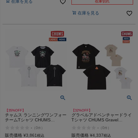
在庫を見る
セール
在庫切れ
在庫を見る
【35%OFF】
【32%OFF】
チャムス ランニングワンフォー
グラベルアドベンチャードライ
チームTシャツ CHUMS
Tシャツ CHUMS Gravel
Running One For Team T-Shirt
Adventure Dry T-Shirt アウトレ
-
-
（
0
）
（
0
）
件
件
アウトレット セール
ット セール
販売価格
¥
3,861
販売価格
¥
4,337
税込
税込