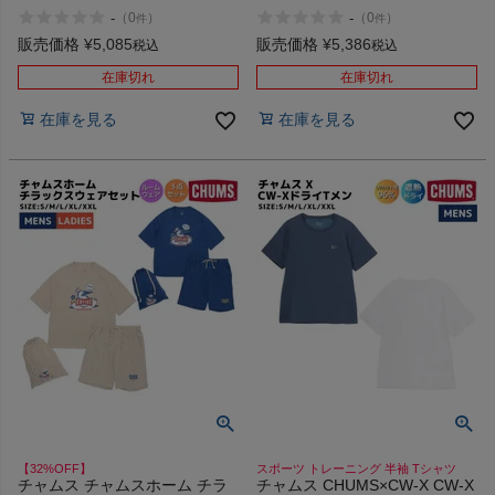
半袖 シャツ CHUMS Booby
ジュアル 半袖 シャツ 撥水 スト
-
-
（
0
）
（
0
）
件
件
Shawl Polo Shirt アウトレット
レッチ CHUMS Airtrail Stretch
セール
T-Shirt アウトレット セール
販売価格
¥
5,085
販売価格
¥
5,386
税込
税込
在庫切れ
在庫切れ
在庫を見る
在庫を見る
【32%OFF】
スポーツ トレーニング 半袖 Tシャツ
チャムス チャムスホーム チラ
チャムス CHUMS×CW-X CW-X