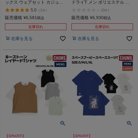
ックス ウェアセット カジュア
ドライT メン ポリエステル ス
ル 半袖 シャツ ショートパンツ
ポーツ トレーニング 半袖 Tシ
5.0
-
（
1
）
（
0
）
件
件
上下セット ルームウェア パジ
ャツ 遮熱 Dry T Men x UV
ャマ CHUMS HOME Chillax
販売価格
¥
6,581
販売価格
¥
6,930
税込
税込
Wear Set アウトレット セール
在庫切れ
在庫切れ
在庫を見る
在庫を見る
【32%OFF】
【32%OFF】