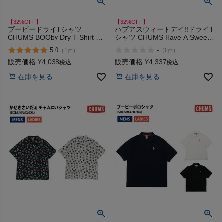
【32%OFF】
【32%OFF】
ブービードライTシャツ
ハブアスウィートデイ!!ドライT
CHUMS BOOby Dry T-Shirt ア
シャツ CHUMS Have A Sweet
ウトレット セール
Day!! Dry T-Shirt アウトレット
5.0
-
（
1
）
（
0
）
件
件
セール
販売価格
¥
4,038
販売価格
¥
4,337
税込
税込
在庫を見る
在庫を見る