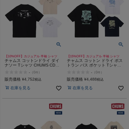
HOKA
もっと見る
メンズカジュアルウェア
【10%OFF】カジュアル 半袖 シャツ
【15%OFF】カジュアル 半袖 シャツ
チャムス コットンドライ ダイ
チャムス コットン ドライ ポス
ナソー Tシャツ CHUMS CD
トラン バス ポケット Tシャツ
レディースカジュアルウェア
Dinosaur T-Shirt
CHUMS CD Post-Run Bath
-
-
（
0
）
（
0
）
件
件
Pocket T-Shirt
販売価格
¥
4,752
販売価格
¥
4,488
税込
税込
メンズスポーツウェア
在庫を見る
在庫を見る
レディーススポーツウェア
スポーツシューズ
もっと見る