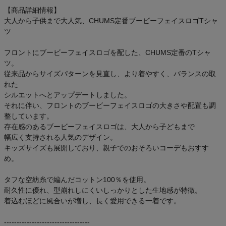
【商品詳細情報】
大人から子供まで大人気、CHUMS定番ブービーフェイスロゴTシャ
ツ
フロントにブービーフェイスロゴを配した、CHUMS定番のTシャ
ツ。
従来品からサイズパターンを見直し、より着やすく、バランスの取
れた
シルエットへとアップデートしました。
それに伴い、フロントのブービーフェイスロゴの大きさや配置も調
整しています。
存在感のあるブービーフェイスロゴは、大人から子どもまで
幅広く支持される人気のデザイン。
キッズサイズも展開しており、親子でのおそろいコーデもおすす
め。
タフな空紡糸で編んだコットン100％を使用。
耐久性に優れ、型崩れしにくいしっかりとした生地感が特徴。
着込むほどに風合いが増し、長く愛用できる一着です。
----------------------------------