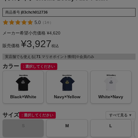
商品番号
j03chch012736
5.0
（
1
）
件
メンズカジュアルウェア
メーカー希望小売価格
¥
4,620
レディースカジュアルウェア
¥
3,927
販売価格
税込
メンズスポーツウェア
実店舗でも使える[
71
マリオポイント獲得]※会員のみ
カラー
選択してください
レディーススポーツウェア
スポーツシューズ
Black×White
Navy×Yellow
White×Navy
もっと見る
サイズ
選択してください
すべて見る ▼
S
M
L
ヨガ