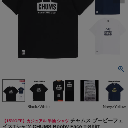
検索
商品が見つからない方はこちら
On
THE NORTH FACE
NIKE
CHUMS
HOKA
Black×White
Navy×Yellow
もっと見る
チャムス ブービーフェ
【15%OFF】カジュアル 半袖 シャツ
イスTシャツ CHUMS Booby Face T-Shirt