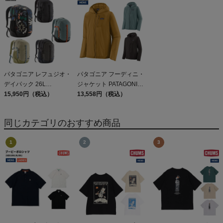
JOGGERS
Capilene Cool Daily
Shirt
パタゴニア レフュジオ・
パタゴニア フーディニ・
デイパック 26L
ジャケット PATAGONIA
PATAGONIA REFUGIO
15,950円（税込）
MS HOUDINI JKT
13,558円（税込）
DAY PACK 47914
同じカテゴリのおすすめ商品