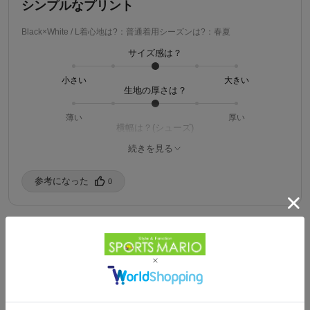
シンプルなプリント
Black×White / L
着心地は?：普通
着用シーズンは?：春夏
サイズ感は？
小さい
大きい
生地の厚さは？
薄い
厚い
横幅は？(シューズ)
続きを見る
細い
広い
シンプルなプリントに一目惚れで即購入しました。普段から黒Ｔ
参考になった️
0
メインで着用しているのでこの夏ヘビロテで着用したいと思いま
す。
1
たかし
購入済み
ご自身の性別を教えてください。：男性
ご自身の年代を教えてください：60代
ご自身の身長を教えてください。：170-174cm
Powered by
ご自身の体型を教えてください。：がっしり
ご自身の普段の着用サイズを教えてください。：L
5/24/2026