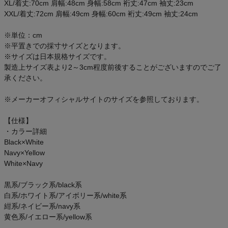
XL/着丈:70cm 肩幅:48cm 身幅:58cm 裄丈:47cm 袖丈:23cm
アウトレットセール
XXL/着丈:72cm 肩幅:49cm 身幅:60cm 裄丈:49cm 袖丈:24cm
スタッフコーディネート
※単位：cm
※平置きでの採寸サイズとなります。
※サイズは日本規格サイズです。
スタッフブログ
製造上サイズ表より2～3cm程度前後することがございますのでご了
承ください。
※メーカーオフィシャルサイトのサイズを参照しております。
【仕様】
・カラー詳細
Black×White
Navy×Yellow
White×Navy
黒系/ブラック系/black系
白系/ホワイト系/アイボリー系/white系
紺系/ネイビー系/navy系
黄色系/イエロー系/yellow系