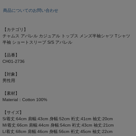
オン On
商品についてのお問い合わせ
【カテゴリ】
スポーツマリオTOP
チャムス アパレル カジュアル トップス メンズ半袖シャツ Tシャツ
半袖 ショートスリーブ S/S アパレル
ベースボールマリオ（野球商品）
【品番】
CH01-2736
お気に入り
【対象】
ご利用ガイド
男性用
【素材】
クーポン一覧
Material：Cotton 100%
商品レビュー
【サイズ】
S/着丈:64cm 肩幅:43cm 身幅:52cm 裄丈:41cm 袖丈:20cm
M/着丈:66cm 肩幅:44cm 身幅:54cm 裄丈:43cm 袖丈:21cm
プロテイン・サプリメントまとめ買い
L/着丈:68cm 肩幅:46cm 身幅:56cm 裄丈:45cm 袖丈:22cm