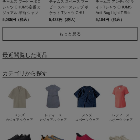
チャムス ブービーポロ
チャムス スペース ブー
チャムス アンチバグラ
シャツ CHUMS定番 カ
ビー スペースシップ ポ
イトTシャツ CHUMS
ジュアル 半袖 シャツ
ケット Tシャツ CHUMS
Anti-Bug Light T-Shirt
CHUMS Booby Polo
Space Booby Spaceship
5,085円（税込）
5,423円（税込）
5,104円（税込）
Shirt アウトレット セー
Pocket T-Shirt
ル
もっと見る
最近閲覧した商品
カテゴリから探す
メンズ
レディース
メンズ
レディース
カジュアルウェア
カジュアルウェア
スポーツウェア
スポーツウェア