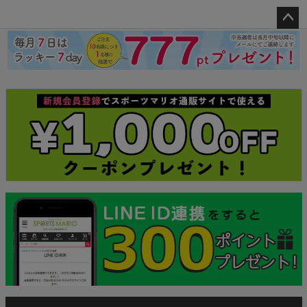
ペー
ジト
ップ
へ