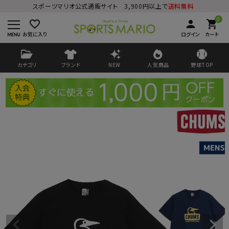
スポーツマリオ公式通販サイト 3,900円以上で
送料無料
0
favorite_border
person
shopping_cart
お気に入り
ログイン
カート
カテゴリ
ブランド
NEW
人気商品
野球TOP
ログイン
会員登録
ようこそ ゲスト 様