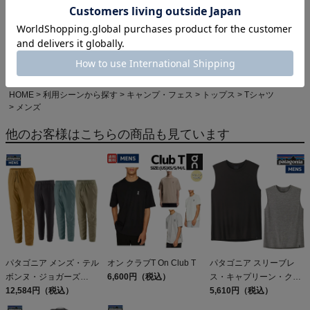
HOME
カジュアル・アウトドア
HOME
ブランドから探す
チャムス
半袖(Tシャツ･シャツ)
メンズ
HOME
アイテムカテゴリから探す
メンズカジュアルウェア
半袖(Tシャツ･シャツ)
CHUMS(チャムス)
HOME
利用シーンから探す
キャンプ・フェス
トップス
Tシャツ
メンズ
他のお客様はこちらの商品も見ています
パタゴニア メンズ・テル
オン クラブT On Club T
パタゴニア スリーブレ
ボンヌ・ジョガーズ
6,600円（税込）
ス・キャプリーン・クー
PATAGONIA MS
12,584円（税込）
ル・デイリー・シャツ
5,610円（税込）
TERREBONNE
Patagonia Sleeveless