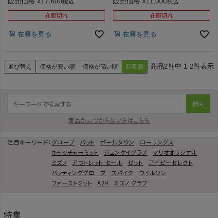
野球 硬式 バット 練習 試合 大
式 ソフトボール 守備 ノック
販売価格
¥
17,600
販売価格
¥
11,000
税込
税込
学 社会人 Louisville Slugger
Louisville Slugger FUNGO
JUNKEI-GLOVE
SELECT 84cm
89cm
在庫切れ
在庫切れ
在庫を見る
在庫を見る
もっと見る
2
件中
1
-
2
件表示
並び替え
価格が安い順
価格が高い順
新着順
クラブ
検索
バット
商品が見つからない方はこちら
ウェア・キャップ・ヘルメット
注目キーワード：
グローブ
バット
ボールタウン
ローリングス
キャッチャーミット
ジュンケイグラブ
マリオオリジナル
ミズノ
アウトレット セール
ゼット
アイピーセレクト
シューズ
バッティンググローブ
スパイク
ウイルソン
ファーストミット
A2K
ミズノ グラブ
バッグ・ソックス・小物
特集