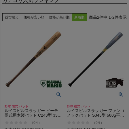
カテゴリ人気ランキング
2
件中
1
-
2
件表示
並び替え
価格が安い順
価格が高い順
新着順
検索
商品が見つからない方はこちら
MIZUNO
ZETT
野球 硬式 バット
野球 硬式 バット
Wilson
ルイスビルスラッガー ビーチ
ルイスビルスラッガー ファンゴ
硬式用木製バット C243型 33イ
ノックバット S345型 580g平均
ンチ 870g平均 一般 トップバラ
一般 Bグレー×ブラック 野球 硬
Rawlings
-
-
（
0
）
（
0
）
件
件
ンス 先端くり抜き BFJマーク
式 練習 トレーニング バット 軟