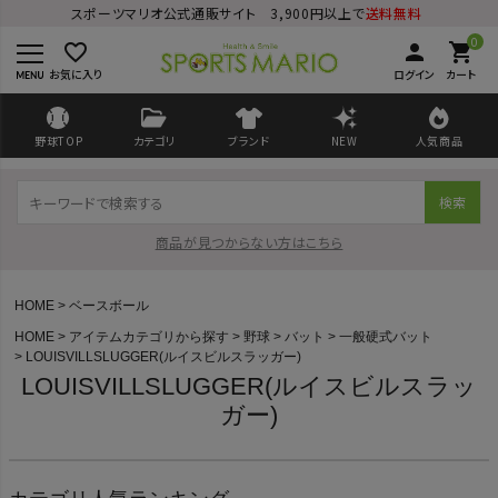
スポーツマリオ公式通販サイト 3,900円以上で
送料無料
0
favorite_border
person
shopping_cart
お気に入り
ログイン
カート
野球TOP
カテゴリ
ブランド
NEW
人気商品
検索
商品が見つからない方はこちら
HOME
ベースボール
HOME
アイテムカテゴリから探す
野球
バット
一般硬式バット
LOUISVILLSLUGGER(ルイスビルスラッガー)
ログイン
会員登録
LOUISVILLSLUGGER(ルイスビルスラッ
ガー)
ようこそ ゲスト 様