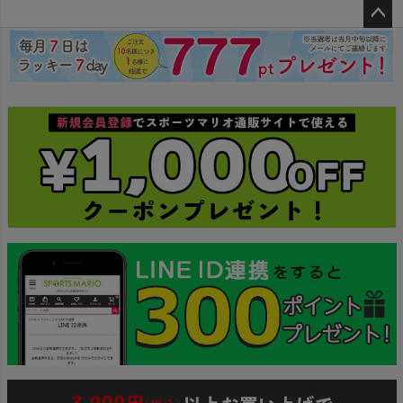
ペー
ジト
ップ
へ