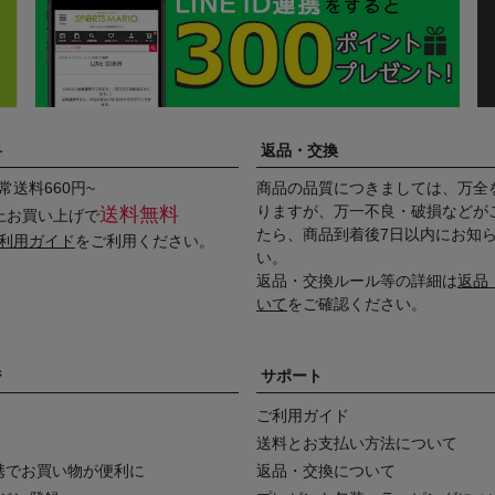
料
返品・交換
常送料660円~
商品の品質につきましては、万全
りますが、万一不良・破損などが
送料無料
以上お買い上げで
たら、商品到着後7日以内にお知
利用ガイド
をご利用ください。
い。
返品・交換ルール等の詳細は
返品
いて
をご確認ください。
ジ
サポート
ご利用ガイド
送料とお支払い方法について
D連携でお買い物が便利に
返品・交換について