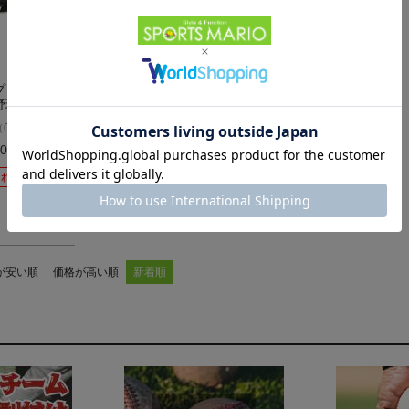
プロエッジ
野球 スパイ
金具固定式
（
0
）
件
アウトレット セ
00
税込
切れ
が安い順
価格が高い順
新着順