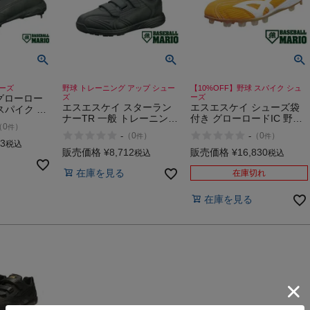
ューズ
野球 トレーニング アップ シュー
【10%OFF】野球 スパイク シュ
グローロー
ズ
ーズ
エスエスケイ スターラン
エスエスケイ シューズ袋
 スパイク シ
ナーTR 一般 トレーニング
付き グローロードIC 野球
底 金具 高
（
0
）
件
シューズ トレシュー 野球
用スパイク 一般 ベースボ
 SSK
-
-
（
0
）
（
0
）
件
件
トレーニング アップ シュ
ールマリオ 野球 スパイク
63
税込
ーズ 高校野球 少年野球 小
シューズ ポイントスパイ
販売価格
¥
8,712
販売価格
¥
16,830
税込
税込
学生 中学生 ベースボール
ク SSK
在庫を見る
マリオ SSK
在庫切れ
在庫を見る