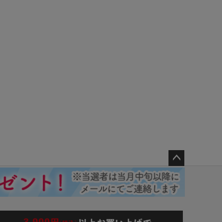
ペー
ジト
ップ
へ