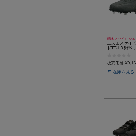
野球 スパイク シ
エスエスケイ 
ドTT-LB 野球
ューズ 靴 樹脂
-
校野球対応 一般
販売価格
¥
9,1
在庫を見る