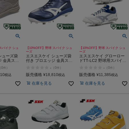
 スパイク シュ
【10%OFF】野球 スパイク シュ
【10%OFF】野球 スパイク シュ
ーズ
ーズ
シューズ袋
エスエスケイ シューズ袋
エスエスケイ グローロー
ジ 金具スパ
付き プロエッジ 金具スパ
ドTT-LC2 野球用スパイク
対応モデル
イク 一般 リグアップ ベー
樹脂底 金具 ホワイト×ネ
-
-
（
0
）
（
0
）
（
0
）
件
件
件
プ ベースボ
スボールマリオ 野球 スパ
イビー ホワイト×レッド
球 スパイク
イク シューズ SSK
一般 野球 スパイク シュー
810
販売価格
¥
18,810
販売価格
¥
11,385
税込
税込
税込
roedge
proedge RG-LW2 RIGUP
ズ 靴 SSK 1020 1070
在庫を見る
在庫を見る
P