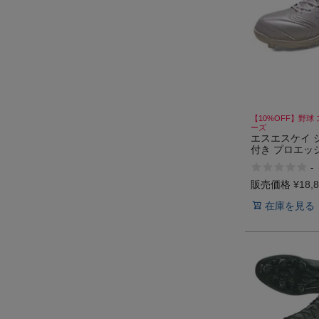
【10%OFF】野球
ーズ
エスエスケイ 
付き プロエッ
イク 高校野球
-
一般 リグアッ
ールマリオ 野
販売価格
¥
18,
シューズ SSK p
在庫を見る
RG-LW2 RIGU