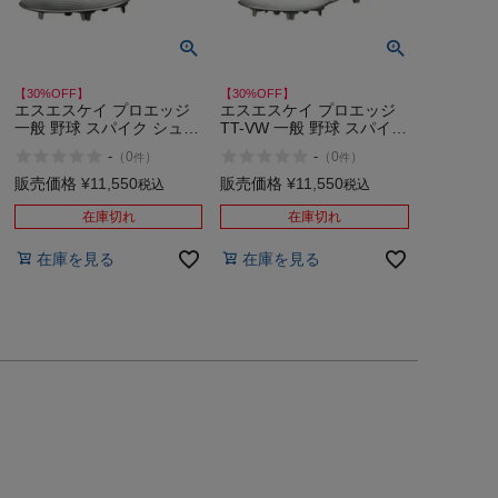
【30%OFF】
【30%OFF】
エスエスケイ プロエッジ
エスエスケイ プロエッジ
一般 野球 スパイク シュー
TT-VW 一般 野球 スパイク
ズ 白スパイク SSK TT-LW
シューズ 白スパイク SSK
-
-
（
0
）
（
0
）
件
件
アウトレット セール
アウトレット セール
販売価格
¥
11,550
販売価格
¥
11,550
税込
税込
在庫切れ
在庫切れ
在庫を見る
在庫を見る