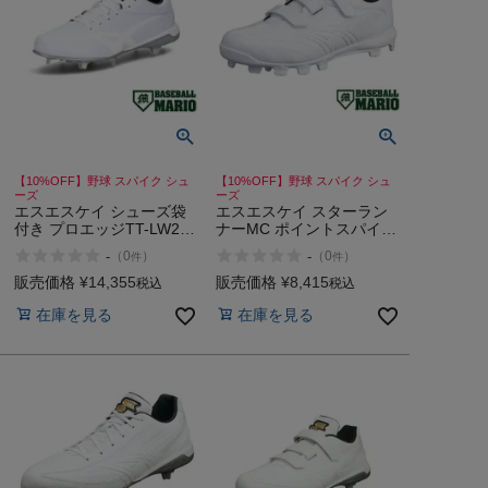
【10%OFF】野球 スパイク シュ
【10%OFF】野球 スパイク シュ
ーズ
ーズ
エスエスケイ シューズ袋
エスエスケイ スターラン
付き プロエッジTT-LW2
ナーMC ポイントスパイク
野球用スパイク 樹脂底 金
一般 ジュニア 樹脂底 固定
-
-
（
0
）
（
0
）
件
件
具 ホワイト×ホワイト 一
2024年秋冬 野球 スパイク
般 ベースボールマリオ 野
シューズ 白スパ 少年野球
販売価格
¥
14,355
販売価格
¥
8,415
税込
税込
球 スパイク シューズ 靴
中学生 高校野球 草野球 社
在庫を見る
在庫を見る
SSK proedge
会人 SSK