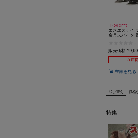
【40%OFF】
エスエスケイ 
金具スパイク 
ク シューズ 
-
SSK TT-V 
ール
販売価格
¥
9,9
在庫
在庫を見る
並び替え
価格
特集